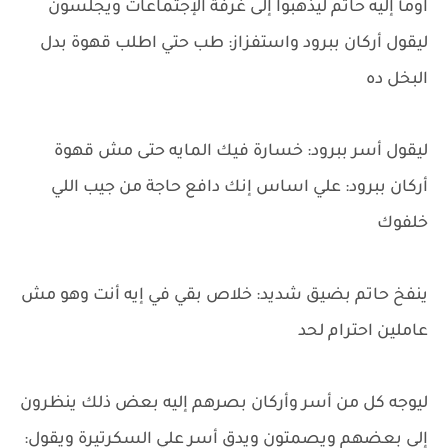
اومأ إليه حاتم ليذهبوا إلى غرفة الإجتماعات ويجلسون
ليقول أركان ببرود واستفزاز: طب حتي اطلب قهوة بدل
البخل ده
ليقول أسر ببرود: خسارة فيك المايه حتى مش قهوة
أركان ببرود: علي اساس إنك دافع حاجة من جيب اللي
خلفوك
ينفخ حاتم بضيق شديد: خلاص بقي في إيه أنت وهو مش
عاملين احترام لحد
ليوجه كل من أسر وأركان بصرهم إليه بعض ذلك ينظرون
إلى بعضهم ويصمتون ويدق أسر علي السكرتيرة ويقول: