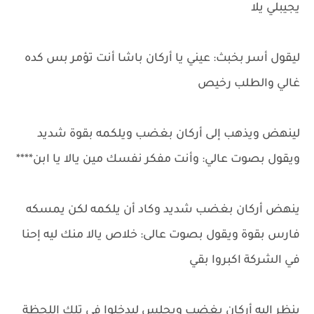
يجيبلي يلا
ليقول أسر بخبث: عيني يا أركان باشا أنت تؤمر بس كده
غالي والطلب رخيص
لينهض ويذهب إلى أركان بغضب ويلكمه بقوة شديد
ويقول بصوت عالي: وأنت مفكر نفسك مين يالا يا ابن****
ينهض أركان بغضب شديد وكاد أن يلكمه لكن يمسكه
فارس بقوة ويقول بصوت عالى: خلاص يالا منك ليه إحنا
في الشركة اكبروا بقي
ينظر إليه أركان بغضب ويجلس ليدخلوا في تلك اللحظة