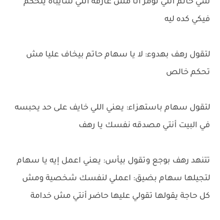
سي حاتم أنتي تؤمر أنا مش عارفة أنتي سايباه يتحكم
فيكي كده ليه
لتقول رهف بهدوء: لا يا سهام حاتم بيخاف عليا مش
تحكم خالص
لتقول سهام باستهزاء: يعني اللي خايف على حد يحبسه
في البيت أنتي مصدقه نفسك يا رهف
تتنهد رهف بوجع وتقول بيأس: يعني اعمل إيه يا سهام
لتجيلها سهام بضيق: اعملي لنفسك شخصية ومش
كل حاجة يقولها تقولي عليها حاضر أنتي مش خدامة