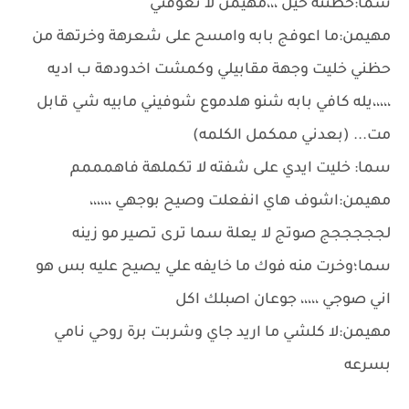
سما:حظنته حيل ،،،مهيمن لا تعوفني
مهيمن:ما اعوفج بابه وامسح على شعرهة وخرتهة من
حظني خليت وجهة مقابيلي وكمشت اخدودهة ب اديه
،،،،،يله كافي بابه شنو هلدموع شوفيني مابيه شي قابل
مت... (بعدني ممكمل الكلمه)
سما: خليت ايدي على شفته لا تكملهة فاهمممم
مهيمن:اشوف هاي انفعلت وصيح بوجهي ،،،،،،
لجججججج صوتج لا يعلة سما ترى تصير مو زينه
سما؛وخرت منه فوك ما خايفه علي يصيح عليه بس هو
اني صوجي ،،،،، جوعان اصبلك اكل
مهيمن:لا كلشي ما اريد جاي وشربت برة روحي نامي
بسرعه