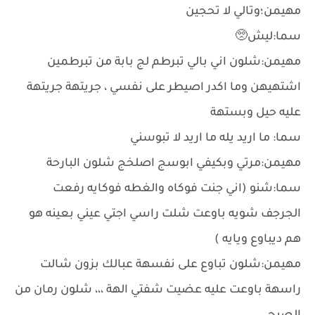
مهيمن؛وتالي لا تحجين
سما:ليش🥺
مهيمن:شلون اني بالي تبرطم لج بابة من تبرطمين
اشتهيهن وما اكدر اصيطر على نفسي ، جريتهة جريتهة
عليه حيل وبستهة
سما: ما اريد يله ما اريد لا تبوسني
مهيمن:مرتي وبكيفي ابوسج اصلخج شلون البارحة
سما:شنو (اني جنت فوكاه والغطه فوكايه رفعت
الجرجف شويه باوعت شلت راسي اجتي عيني بعينه هو
هم ديباوع ويايه )
مهيمن:شلون تباوع على نفسهة عبالك بزون شالت
راسهة باوعت عليه عضيت شفتي الهة ،،، شلون رمان من