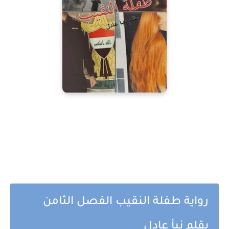
رواية طفلة النقيب الفصل الثامن
بقلم نبأ عادل