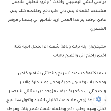
براسي للشي اليعجبني واخذت ٦ وتريد تنطيني ملابس
مشلتحه كتلهة لا بس ذني طب دفع وطلعنه كتله بس
عادي توكف يم هذا المحل اريد شامبو الي بلحمام مرهم
الشعري
مهيمن:اي يله نزلت وياهة شفت ام المحل ابنيه كتله
اخذي راحتج اني واكفلج بالباب
سما:كتلهة مسويه تسريح وانطتني شامبو خاص
ومعطرات وغسول حمرة وكحل ومسكارة والاينر
ونصحتني ب مخمرية عرفت مزوجه من سئلتني شيصير
منج كتلهة زوجي عاد كامت تخليلي اشياء وتكول هذا هيج
تخلي وهيج وطب دفع وطلعنه شفت شعر بنات وموطه