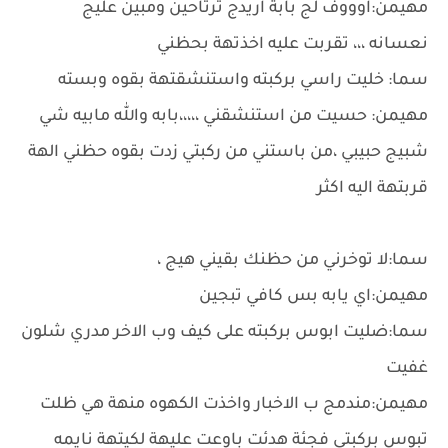
مهيمن:اوووف لج بابة اريدج ترتاحين ومبين عليج
نعسانه ،،، تقربت عليه اخذتهة بحظني
سما: خليت راسي بركبته واستنشقتهة بقوه وبسته
مهيمن: حسيت من استنشقني ،،،،،بابه والله مابيه شي
شبيج حبيبي ،من باستني من ركبتي زدت بقوه حظني الهة
قربتهة اليه اكثر
سما:لا توخرني من حظنك بقيني هيج ،
مهيمن:اي يابه بس كافي تبجين
سما:ضليت ابوس بركبته على كيف وب الاخر مدري شلون
غفيت
مهيمن:مندمج ب الاخبار واخذت الكهوه منهة هي ظلت
تبوس بركبتي فجئة هدئت باوعت عليهة لكيتهة نايمه