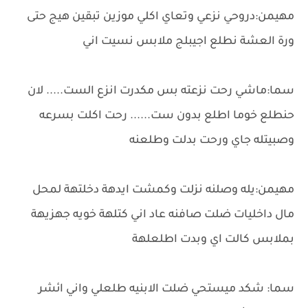
مهيمن:دروحي نزعي وتعاي اكلي موزين تبقين هيج حتى
ورة العشة نطلع اجيبلج ملابس نسيت اني
سما:ماشي رحت نزعته بس مكدرت انزع الست..... لان
حنطلع خوما اطلع بدون ست...... رحت اكلت بسرعه
وصبيتله جاي ورحت بدلت وطلعنه
مهيمن:يله وصلنه نزلت وكمشت ايدهة دخلتهة لمحل
مال داخليات ضلت صافنه عاد اني كتلهة خويه جهزيهة
بملابس كالت اي وبدت اطلعلهة
سما: شكد ميستحي ضلت الابنيه طلعلي واني ائشر