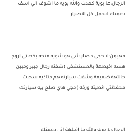
الرجال:ها بوية كعدت والله بويه ما اشوف اني اسف
دعمتك اتحمل كل الاضرار
مهيمن:لا حجي مصار شي هو شويه فتحه بكصتي اروح
هسه اخيطهة بالمستشفى (شفته رجال جبير ومبين
حالتهة ضعيفة وشفت سيارته هم متاذيه سحبت
محفظتي انطيته ورقه )حجي هاي صلح بيه سيارتك
الرجال:لا بويه والله ما اقبلهة اني دعمتك