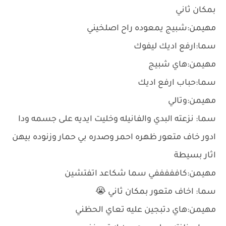
بمكان ثاني
مهيمن:شبيج يمعوده راح اصلخيني
سما:ارفع اديك ليفوك
مهيمن:هاي شبيج
سما:حباب ارفع اديك
مهيمن:وتالي
سما: نزعته البدي والفانيله وخليت ايديه على جسمه ودا
ادور خاف متعور ظهره احمر وصدره بي حمار وزنوده بيهن
اثار بسيطة
مهيمن:كافففففي سما شكاعد اتفتشين
سما: اخاف متعور بمكان ثاني 😭
مهيمن:هاي دتبجين عليه تعاي الحظني