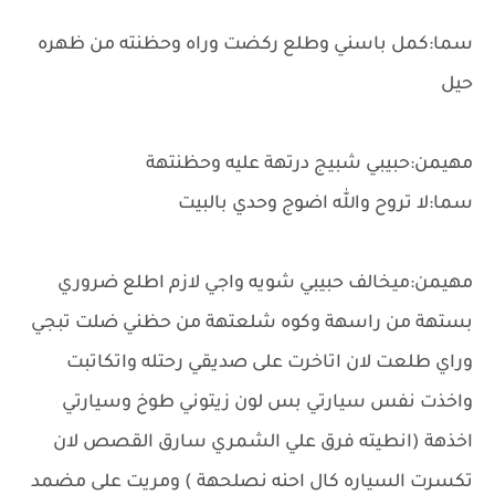
سما:كمل باسني وطلع ركضت وراه وحظنته من ظهره
حيل
مهيمن:حبيبي شبيج درتهة عليه وحظنتهة
سما:لا تروح والله اضوج وحدي بالبيت
مهيمن:ميخالف حبيبي شويه واجي لازم اطلع ضروري
بستهة من راسهة وكوه شلعتهة من حظني ضلت تبجي
وراي طلعت لان اتاخرت على صديقي رحتله واتكاتبت
واخذت نفس سيارتي بس لون زيتوني طوخ وسيارتي
اخذهة (انطيته فرق علي الشمري سارق القصص لان
تكسرت السياره كال احنه نصلحهة ) ومريت على مضمد