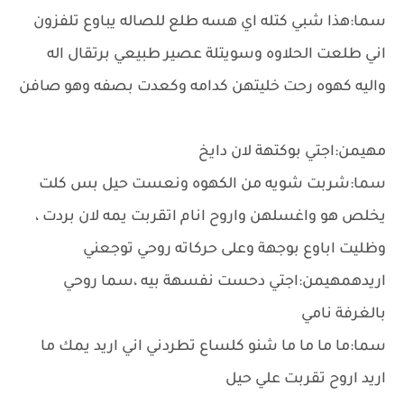
سما:هذا شبي كتله اي هسه طلع للصاله يباوع تلفزون
اني طلعت الحلاوه وسويتلة عصير طبيعي برتقال اله
واليه كهوه رحت خليتهن كدامه وكعدت بصفه وهو صافن
مهيمن:اجتي بوكتهة لان دايخ
سما:شربت شويه من الكهوه ونعست حيل بس كلت
يخلص هو واغسلهن واروح انام اتقربت يمه لان بردت ،
وظليت اباوع بوجهة وعلى حركاته روحي توجعني
اريدهمهيمن:اجتي دحست نفسهة بيه ،سما روحي
بالغرفة نامي
سما:ما ما ما ما شنو كلساع تطردني اني اريد يمك ما
اريد اروح تقربت علي حيل