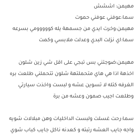
مهيمن: اششش
سما:عوفني عوفني حموت
مهيمن:وخرت ايدي من جسمهة يله كووووومي بسرعه
سما:اي نزلت البدي وعدلت ملابسي وكمت
مهيمن:ضوجتني بس تبجي على اقل شي زين شلون
اخذهة اذا هي هاي متحملتهة شلون تتحملني طلعت بره
الغرفه كتله لا تسوين عشه و لبست واخذت سيارتي
وطلعت اجيب صمون وعشه من برة
سما:رحت غسلت ولبست الداخليات وهن مبلالات شويه
واجه جايب العشه رتبته و كعدنه ناكل جايب كباب شوي