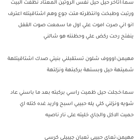
سما:اتاخر حيل حيل نفس الروتين المعتاد نظفت البيت
ورتبت وطبخت وانتظرته متت جوع وهم اشتاقيتله اعترف
انو اني صرت اموت علي اول ما سمعت صوت القفل
ينفتح رحت ركض علي وحظنته هو شالني
مهيمن:اوووف شلون تستقبلني بنيتي صدك اشتاقيتلهة
شميتهة حيل وبستهة بركبتهة ونزلتهة
سما:خجلت حيل ظميت راسي بركبته بعد ما باسني عاد
شويه ونزلني كلي يله حبيبي اسبح واريد غده كتله اي
حميت الاكل والجاي خليته على نار ناصيه
مهيمن:تعاي حبيبي تعبان جيبيلي كرسي