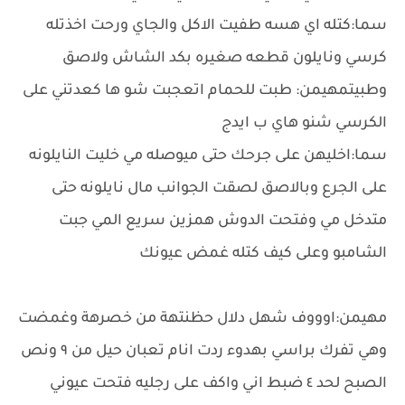
سما:كتله اي هسه طفيت الاكل والجاي ورحت اخذتله
كرسي ونايلون قطعه صغيره بكد الشاش ولاصق
وطبيتمهيمن: طبت للحمام اتعجبت شو ها كعدتني على
الكرسي شنو هاي ب ايدج
سما:اخليهن على جرحك حتى ميوصله مي خليت النايلونه
على الجرع وبالاصق لصقت الجوانب مال نايلونه حتى
متدخل مي وفتحت الدوش همزين سريع المي جبت
الشامبو وعلى كيف كتله غمض عيونك
مهيمن:اوووف شهل دلال حظنتهة من خصرهة وغمضت
وهي تفرك براسي بهدوء ردت انام تعبان حيل من ٩ ونص
الصبح لحد ٤ ضبط اني واكف على رجليه فتحت عيوني