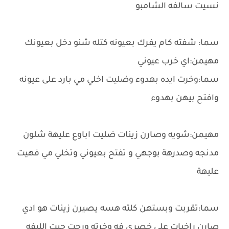
نسيت سالفه الشامبو
سما: شفته كام يفرك بعيونه كتله شنو دخل بعيونك
مهيمن:اي خرب عيوني
سما:وخرت ايده بهدوء وضليت اخلي مي بارد على عيونه
وافتح بيهن بهدوء
مهيمن:شويه وصارن زينات ضليت اباوع عليهة شلون
مدنجه وصدرهة بوجهي و تفتح بعيوني وتخلي مي فهيت
عليهة
سما:تقربت وبستهن كلته هسه يصيرن زينات هو ادي
صارن راخيات على خصري فه وخرته ورحت جبت الليفه