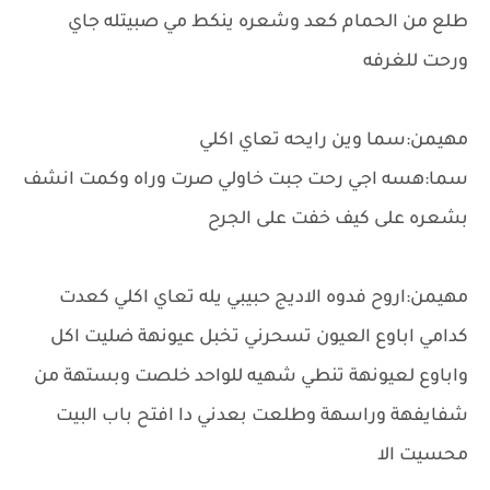
طلع من الحمام كعد وشعره ينكط مي صبيتله جاي
ورحت للغرفه
مهيمن:سما وين رايحه تعاي اكلي
سما:هسه اجي رحت جبت خاولي صرت وراه وكمت انشف
بشعره على كيف خفت على الجرح
مهيمن:اروح فدوه الاديج حبيبي يله تعاي اكلي كعدت
كدامي اباوع العيون تسحرني تخبل عيونهة ضليت اكل
واباوع لعيونهة تنطي شهيه للواحد خلصت وبستهة من
شفايفهة وراسهة وطلعت بعدني دا افتح باب البيت
محسيت الا