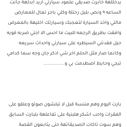
يدخللهة خابرت صديقي علمود سيارتي اريد ابدلهة جانت
الساعه ٩ ونص بليل رحتلة وكلي باجر تعال للمعارض
مالتي واخذ السيارة لتعجبك وسيارتك اخليهة بالمعرض
وافقت بطريق الرجعه للبيت ما احس الا اجتي ضربه قويه
حيل فقدتني السيطره على سيارتي واحداث سريعه
وكانما صار مثل الحلم اخر شي اذكر جان وجه سما كدامي
تبجي وحايط اصطدمت بي و...............
بارت اليوم وهم مننسة قبل لا تبلشون صوتو وعلقو على
الفقرات واحب اشكر هلبنية على تفاعلهة بلبارت السابق
وهم سوت تاكات الصديقاتهة حتى يتابعون القصة