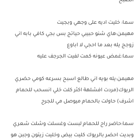
الصبح
سما: خليت اديه على وجهي وبجيت
مهيمن:هاي شنو حبيبي حياتج بس بجي كافي بابه اني
زوجج يله بعد ما احجي لا اباوع
سما:غمض عيونه كمت لفيت الجرجف عليه
مهيمن:يله بويه اني طالع اسبح بسرعه كومي حضري
الريوك(مردت افشلهة اكثر كلت خلي انسحب للحمام
اشرف) حاولت بالحمام ميوصل مي للجرح
سما:حاضر راح للحمام لبست وغسلت وشلت شعري
وبديت احضر بالريوك كليت بيض وخليت زيتون وجبن هو