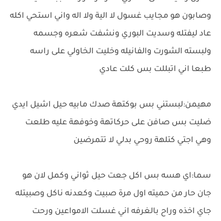
وصابون هو مجايب غسول لا الية ولا اله واني استحي اكله
عاد ليفتله وسديت البوري ونشفت شعره وجسمه
ولبسته الشورت والفانيله وخليت الخاولي على راسه
طبعا اني اتبللت بس كلت عادي
مهيمن:لبستني بس بوكتهة صدك مابيه حيل اشيل ايدي
ضليت بس صافن على حركاتهة وخوفهة عليه طلعت
وهي اجتي كتلهة روحي بدلي لا تتمرضين
سما:اي هسه بس اكل جعت حيل ثواني وكمل لان هو
جان حار من حميته اول مرة صبيت وكعدنه ناكل وصبيتله
جاي اخذه وراح بالغرفه اني غسلت الامواعين ورحت