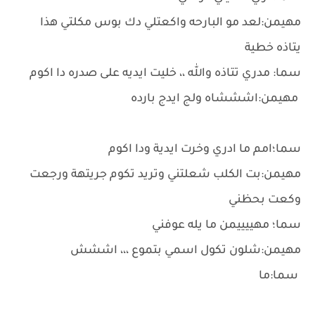
مهيمن:لعد مو البارحه واكعتلي دك بوس مكلتي هذا
يتاذه خطية
سما: مدري تتاذه والله ،، خليت ايديه على صدره دا اكوم
مهيمن:اشششاه ولج ايدج بارده
سما؛امم ما ادري وخرت ايدية ودا اكوم
مهيمن:بت الكلب شعلتني وتريد تكوم جريتهة ورجعت
وكعت بحظني
سما؛ مهييييمن ما يله عوفني
مهيمن:شلون تكول اسمي بتموع ،،، اششش
سما:ما