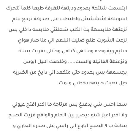
ابتسمت شلتهة بهدوء وديتهة للغرفة طبعا كلما تتحرك
اسويلهة اشششش واطبطب على صدرهة ترجع تنام
نزعتهة ملابسهة بت الكلب شعلتني ملابسه داخلي بس
نزعت الشورت طلع ضليت اتبلعم اني منا صار هواي
منايم وية وحده ومنا هي كدامي وحلالي تقربت بسته
ونزعتهة الفانيله والست..... وخلصت الليل ابوس
بجسمهة بس بهدوء حتى متكعد اني دايخ من الضربه
حيل تعبت خليتهة بحظني ونمت
سما:احس شي يدغدغ بس مرتاحة ما اكدر افتح عيوني
ولا اكدر اميز شنو ديصير بين الحلم والواقع فزيت الصبح
ساعة ب ٩ الصبح اباوع اني راسي على صدره العاري و