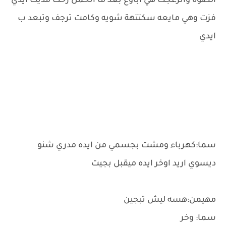
الضوه وانزعجت هي اباوع بعد ما اتحمل رحت مديت ايدي
فزت وهي مايعه سكتتهة شويه وكامت ترجف وتبعد ب
ايدي
سما:كهرباء ومشت بجسمي من ايده مدري شنو
ديسوي اريد اوخر ايده ميقبل بجيت
مهيمن:هسه ليش تبجين
سما: وخر