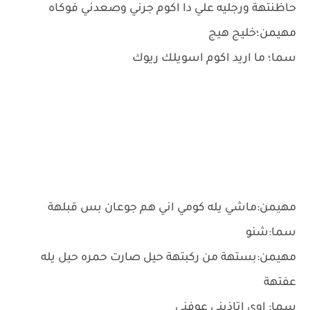
حاظنتهة ورجليه علي دا اكوم جرني وصعدني فوكاه
مهيمن؛خليج هيج
سما؛ ما اريد اكوم اسويلك ريوك
مهيمن:ماشي يله كومي اني هم جوعان بس قبلهة
سما:شنو
مهيمن:بستهة من ركبتهة حيل صارت حمره حيل يله
عفتهة
سما: اوي اتاذيني عوفني