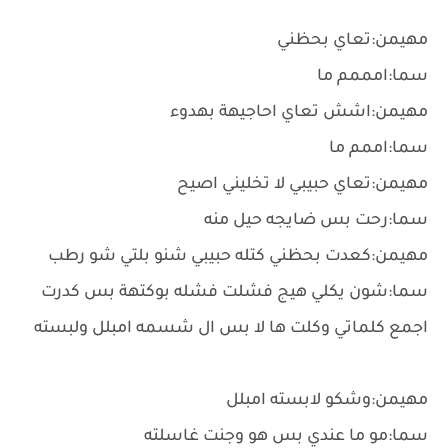
مهيمن:تعاي بحظني
سما:امممم ما
مهيمن:اشش تعاي احاجيهة بهدوء
سما:اممم ما
مهيمن:تعاي حبيبي لا تخليني اصيح
سما:رحت بس ضايجه حيل منه
مهيمن:كعدت بحظني كتله حبيبي شنو بلتي شو رطب
سما:شون يكلي هيج فشلت فشله بوكتهة بس كدرت
اجمع كلماتي وكلت ها لا بس ال شسمه امبلل ولبسته
مهيمن:وشكو لابسته امبلل
سما:مو ما عندي بس هو وجنت غاسلته