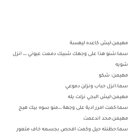
مهيمن:ليش كاعده ليهسة
سما:شنو هذا على وجهك شبيك دمعت عيوني ،،، انزل
شويه
مهيمن: شكو
سما:انزل حباب ونزلن دموعي
مهيمن؛ليش البجي نزلت يله
سما:كمت امرر ادية على وجهة ،،،منو سوه بيك هيج
مهيمن:محد اندعمت
سما:حظنته حيل وكمت افحص بجسمه خاف متعور