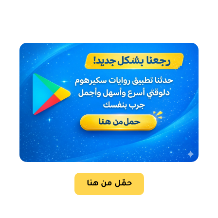
حمّل من هنا