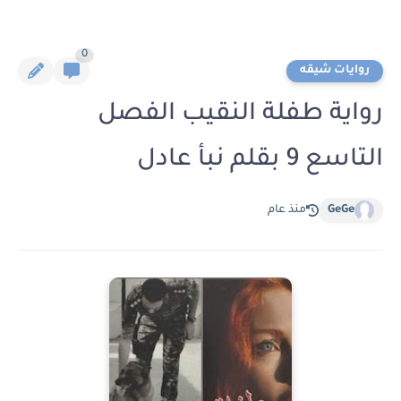
0
روايات شيقه
رواية طفلة النقيب الفصل
التاسع 9 بقلم نبأ عادل
GeGe
منذ عام