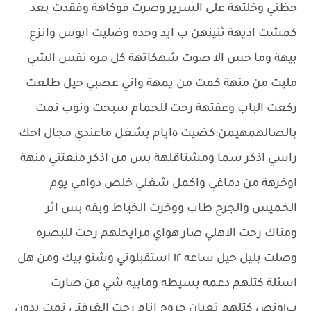
حظني وخلتهة على السرير وصرت فوكاهة وفقدت بعد
كمشت اديهة ثنينهن ب ايد وحده وضليت ابوس وانزع
بيهة وما حس الا صوت شهكاتهة كل مره نفس الشي
مليت من منهة كمت من يمهة واني عصبي حيل طلعت
ركعت الباب وعفتهة رحت للحمام سبحت ونوب نمت
بالصالهمهيمن:كضيت ٥ايام بشغل ماعندي مجال احك
راسي اذكر سما ومشتاقلهة بس من اذكر منعتني منهة
اوخرهة من دماغي واكمل شغلي خلص دوامي يوم
الخميس والجرح طاب ووخرت الخياط وبقه بس اثر
ومناك رحت الاهلي صار هواي مرايحلهم رحت للبصره
وصلت بليل حيل ساعه ١٢ استقبلوني وشنو بيك ومن هل
اسئلة كتلهم دعمه بسيطه ومابيه شي من صارت
ب١ونص كتلهم تعبان حروح انام رحت الغرفتي نمت بدون