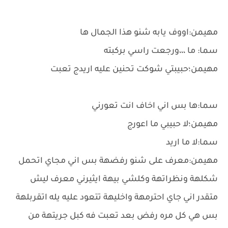
مهيمن:اووف يابه شنو هذا الجمال ها
سما: ما ،،،ورجعت راسي بركبته
مهيمن؛حبيبتي شوكت تحنين عليه اريدج تعبت
سما:ها بس اني اخاف انت تعورني
مهيمن؛لا حبيبي ما اعورج
سما:لا ما اريد
مهيمن:معرف على شنو رفضهة بس اني مجاي اتحمل
شكلهة ونظراتهة وكلشي بيهة ايثيرني معرف ليش
متقدر اني جاي احترمهة واخليهة تتعود عليه يله اتقربلهة
بس هي كل مره رفض بعد تعبت فه كبل جريتهة من