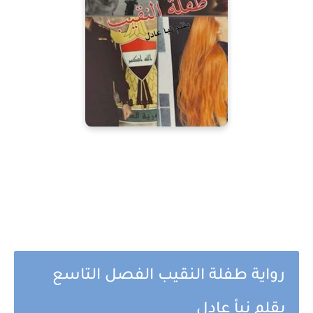
رواية طفلة النقيب الفصل التاسع
بقلم نبأ عادل