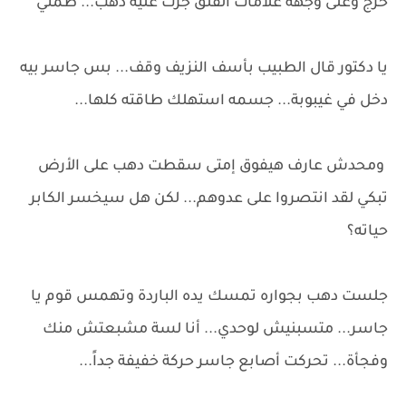
خرج وعلى وجهه علامات القلق جرت عليه دهب... طمني
يا دكتور قال الطبيب بأسف النزيف وقف... بس جاسر بيه
دخل في غيبوبة... جسمه استهلك طاقته كلها...
ومحدش عارف هيفوق إمتى سقطت دهب على الأرض
تبكي لقد انتصروا على عدوهم... لكن هل سيخسر الكابر
حياته؟
جلست دهب بجواره تمسك يده الباردة وتهمس قوم يا
جاسر... متسبنيش لوحدي... أنا لسة مشبعتش منك
وفجأة... تحركت أصابع جاسر حركة خفيفة جداً...