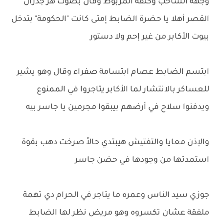
وجهه الشاحب وكتفه المربوط وقال بصوت هز جدران
القصر أهلا يا حضرة الضابط إمتى كانت "الحكومة" بتدخل
بيوت الأكابر من غير إحم ولا دستور
ابتسم الضابط عصام ابتسامة صفراء وقال وهو يشير
للعساكر بالانتشار لما الأكابر يتاجروا في الممنوع
ويدفنوا سلاح في أرضهم بيبقوا مجرمين يا جاسر بيه
والإذن معايا والتفتيش هيبتدي حالاً صرخت دهب بقوة
استمدتها من وجودها في حضن جاسر
جوزي سيد الناس وعمره ما يتاجر في الحرام دي تهمة
ملفقة عشان تكسروه وهو مريض نظر لها الضابط