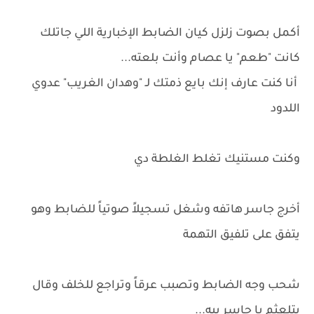
أكمل بصوت زلزل كيان الضابط الإخبارية اللي جاتلك
كانت "طعم" يا عصام وأنت بلعته...
أنا كنت عارف إنك بايع ذمتك لـ "وهدان الغريب" عدوي
اللدود
وكنت مستنيك تغلط الغلطة دي
أخرج جاسر هاتفه وشغل تسجيلاً صوتياً للضابط وهو
يتفق على تلفيق التهمة
شحب وجه الضابط وتصبب عرقاً وتراجع للخلف وقال
بتلعثم يا جاسر بيه...