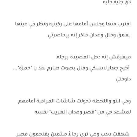
دي جاية جاية
اقترب منها وجلس أمامها على ركبتيه ونظر في عينها
بعمق وقال وهدان فاكر إنه بيحاصرني
ميعرفش إنه دخل المصيدة برجله
أخرج جهاز لاسلكي وقال بصوت صارم نفذ يا "حمزة"...
دلوقتي
وفي التو واللحظة تحولت شاشات المراقبة أمامهم
لمشهد حي من "قصر وهدان الغريب" نفسه
شهقت دهب وهي ترى رجالاً ملثمين يقتحمون قصر