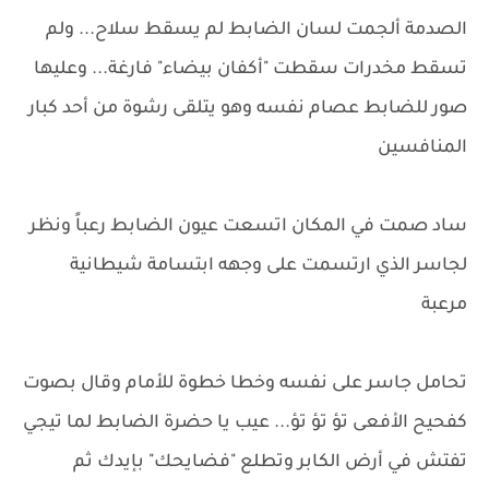
الصدمة ألجمت لسان الضابط لم يسقط سلاح... ولم
تسقط مخدرات سقطت "أكفان بيضاء" فارغة... وعليها
صور للضابط عصام نفسه وهو يتلقى رشوة من أحد كبار
المنافسين
ساد صمت في المكان اتسعت عيون الضابط رعباً ونظر
لجاسر الذي ارتسمت على وجهه ابتسامة شيطانية
مرعبة
تحامل جاسر على نفسه وخطا خطوة للأمام وقال بصوت
كفحيح الأفعى تؤ تؤ تؤ... عيب يا حضرة الضابط لما تيجي
تفتش في أرض الكابر وتطلع "فضايحك" بإيدك ثم