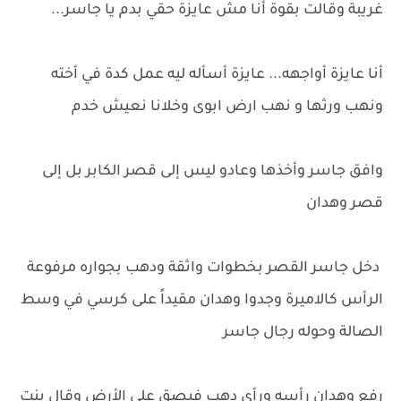
غريبة وقالت بقوة أنا مش عايزة حقي بدم يا جاسر...
أنا عايزة أواجهه... عايزة أسأله ليه عمل كدة في أخته
ونهب ورثها و نهب ارض ابوى وخلانا نعيش خدم
وافق جاسر وأخذها وعادو ليس إلى قصر الكابر بل إلى
قصر وهدان
دخل جاسر القصر بخطوات واثقة ودهب بجواره مرفوعة
الرأس كالاميرة وجدوا وهدان مقيداً على كرسي في وسط
الصالة وحوله رجال جاسر
رفع وهدان رأسه ورأى دهب فبصق على الأرض وقال بنت