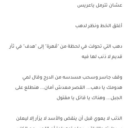
عشان تترمل ياعريس
أغلق الخط ونظر لدهب
دهب التي تحولت في لحظة من "مُهرة" إلى "هدف" في ثأر
قديم لا ذنب لها فيه
وقف جاسر وسحب مسدسه من الدرج وقال لمي
هدومك يا دهب... القصر معدش أمان... هنطلع على
الجبل... وهناك يا قاتل يا مقتول
الذئب لا يعوي قبل أن ينقض والأسد لا يزأر إلا ليعلن