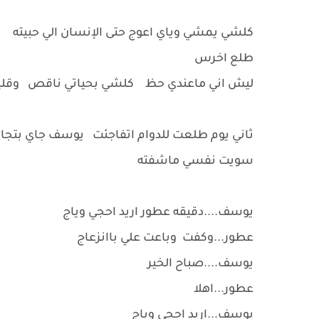
كلشي يمشي وياي اعوج حتى الإنسان الي حبيته
طلع اخرس
ليش اني ماعندي حظ كلشي بحياتي ناقص وقل
ثاني يوم طلعت للدوام اتفاجئت يوسف جاي بتجاه 
سويت نفسي ماشفته
يوسف....دقيقه عطور اريد احجي وياج
عطور...وكفت وباعت علي باانزعاج
يوسف....صباح الخير
عطور...اهلا
يوسف...اريد احجي وياج