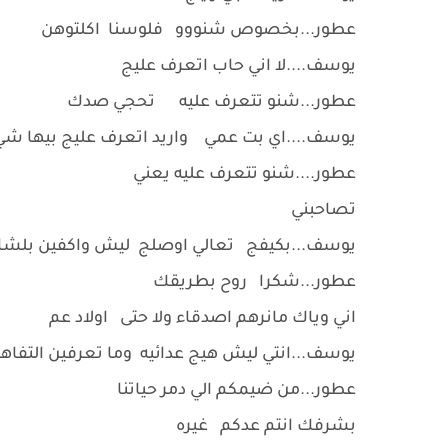
عطور...بخصوص شنووو فلوسنا اكلتوهن
يوسف....لا اني حاب اتعرف عليج
عطور...شنو تتعرف عليه تحجي صدك
يوسف....اي بت عمي واريد اتعرف عليج بيها ش
عطور....شنو تتعرف عليه يعني
تصاحبني
يوسف...بكيفج تعالي اوصلج ليش واكفين بلشا
عطور...شكرا روح بطريقك
اني وياك مانرهم اصدقاء ولا حتى اولاد عم
يوسف...انتي ليش هيج عدائيه وما تعرفين التفاه
عطور...من ضيمكم الي دمر حياتنا
بشرفك انتم عدكم غيره