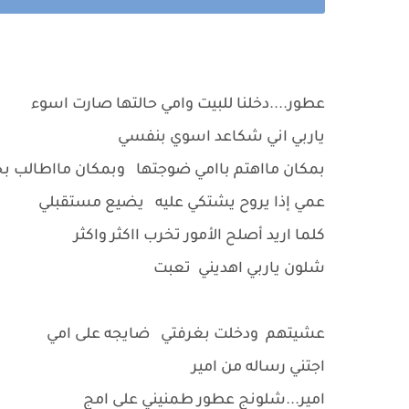
عطور....دخلنا للبيت وامي حالتها صارت اسوء
ياربي اني شكاعد اسوي بنفسي
بمكان مااهتم باامي ضوجتها وبمكان مااطالب
عمي إذا يروح يشتكي عليه يضيع مستقبلي
كلما اريد أصلح الأمور تخرب ااكثر واكثر
شلون ياربي اهديني تعبت
عشيتهم ودخلت بغرفتي ضايجه على امي
اجتني رساله من امير
امير...شلونج عطور طمنيني على امج