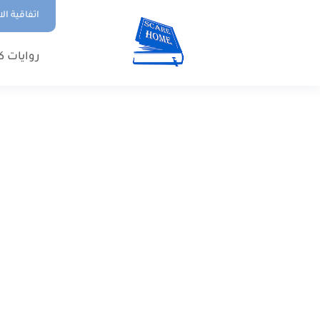
اتفاقية ال
روايات ك