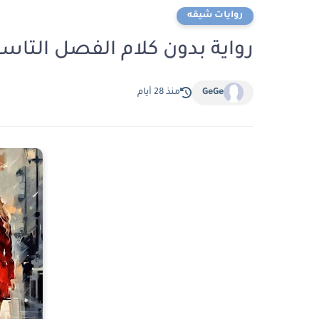
روايات شيقه
رواية بدون كلام الفصل التاسع 9 بقلم جمانه السع
GeGe
منذ 28 أيام