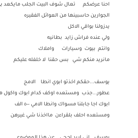
احنا عرضكم تعال شوف البيت الجلب مايكعد ب
الجوارين حاسبينها من العوائل الفقيره
يدزولنا بواقي الاكل
ولي عنده فراش زايد بطانيه
وانتم بيوت وسيارات واملاك
مانريد منكم شي بس حقنا لا خلفله عليكم
يوسف...حقكم اخذتو ابوي انطا الامج
عطور...جذب ومستعده اوكف كدام ابوك واكول هذ
ابوك اجا جابلنا مسواك وانطا الامي ٥٠٠ الف
ومستعده احلف بلقراءن مااخذنا شي غيرهن
يوسف...اني اريد احجي عن هذا الموضوع