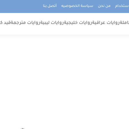
استخدام
من نحن
سياسة الخصوصيه
أتصل بنا
املة
روايات عراقية
روايات خليجية
روايات ليبية
روايات مترجمة
قيد كت