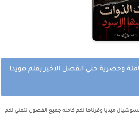
املة وحصرية حتي الفصل الاخير بقلم هويدا
السوشيال ميديا وفرناها لكم كامله جميع الفصول نتمني لكم