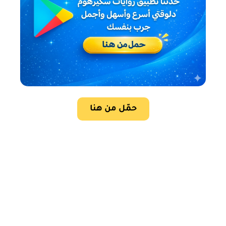
حمّل من هنا