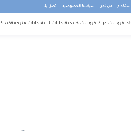
استخدام
من نحن
سياسة الخصوصيه
أتصل بنا
املة
روايات عراقية
روايات خليجية
روايات ليبية
روايات مترجمة
قيد كت