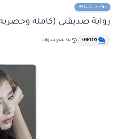
روايات مكتمله
رواية صديقتى (كاملة وحصريه
SHETOS
منذ بضع سنوات