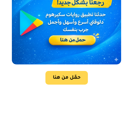
حمّل من هنا