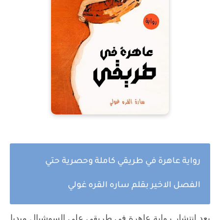
رواية عاهرة في طريقي كاملة وحصرية حتي
الفصل الاخير بقلم ساره القره غولي
بعد انتشار رواية عاهرة في طريقي علي السوشيال ميديا