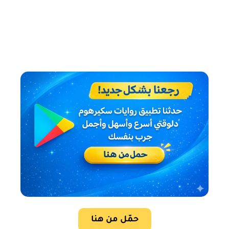
حمّل من هنا