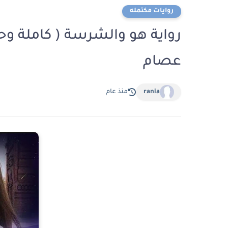
روايات مكتمله
رواية هو والشرسة ( كاملة وحص
عصام
rania
منذ عام