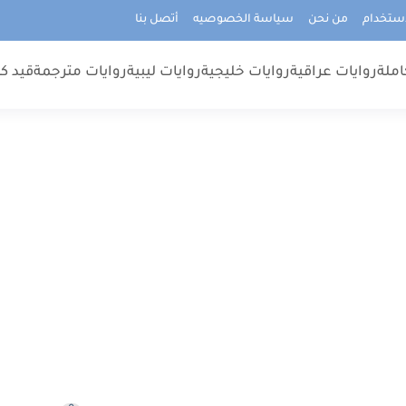
استخدام
من نحن
سياسة الخصوصيه
أتصل بنا
املة
روايات عراقية
روايات خليجية
روايات ليبية
روايات مترجمة
قيد كت