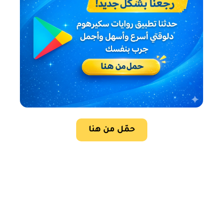
حمّل من هنا