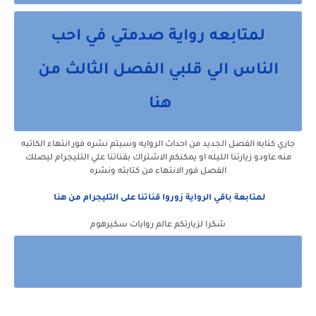
لمتابعه رواية صدمتي في احب
الناس الي قلبي الفصل الثالث من
هنا
جاري كتابه الفصل الجديد من احداث الروايه وسيتم نشره فور انتهاء الكاتبه
منه عاودو زيارتنا الليله او يمكنكم الاشتراك بقناتنا علي التليجرام ليصلك
الفصل فور الانتهاء من كتابته ونشره
لمتابعة باقي الرواية زوروا قناتنا على التليجرام من هنا
شكرا لزيارتكم عالم روايات سكيرهوم