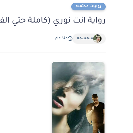
روايات مكتمله
رواية انت نوري (كاملة حتي ال
سمسمه
منذ عام