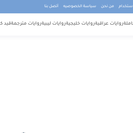
استخدام
من نحن
سياسة الخصوصيه
أتصل بنا
املة
روايات عراقية
روايات خليجية
روايات ليبية
روايات مترجمة
قيد كت