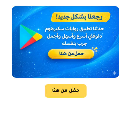
حمّل من هنا