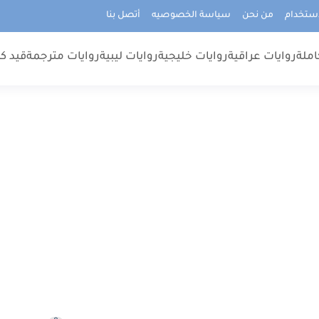
استخدام
من نحن
سياسة الخصوصيه
أتصل بنا
املة
روايات عراقية
روايات خليجية
روايات ليبية
روايات مترجمة
قيد كت