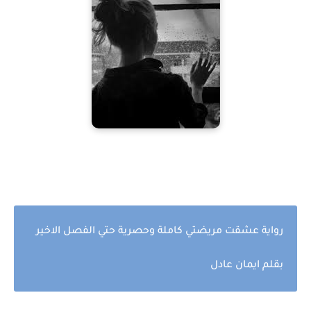
رواية عشقت مريضتي كاملة وحصرية حتي الفصل الاخير
بقلم ايمان عادل