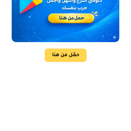
حمّل من هنا