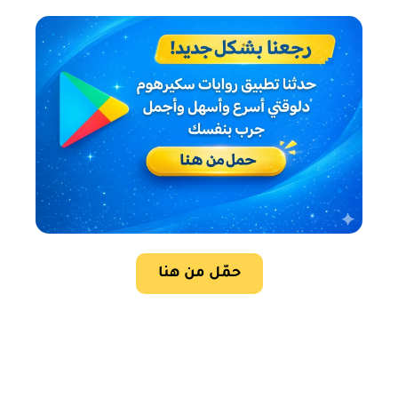
حمّل من هنا