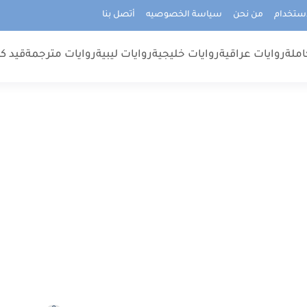
استخدام
من نحن
سياسة الخصوصيه
أتصل بنا
املة
روايات عراقية
روايات خليجية
روايات ليبية
روايات مترجمة
قيد كت