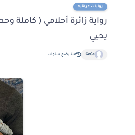
روايات عراقيه
رواية زائرة أحلامي ( كاملة وح
يحيي
GeGe
منذ بضع سنوات