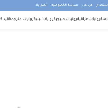
استخدام
من نحن
سياسة الخصوصيه
أتصل بنا
املة
روايات عراقية
روايات خليجية
روايات ليبية
روايات مترجمة
قيد كت