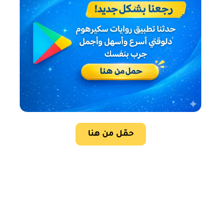
حمّل من هنا