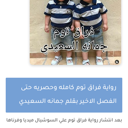
رواية فراق توم كامله وحصريه حتى
الفصل الاخير بقلم جمانه السعيدي
بعد انتشار رواية فراق توم علي السوشيال ميديا وفرناها