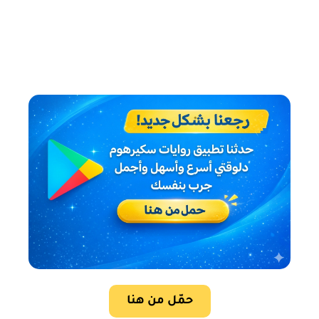
حمّل من هنا