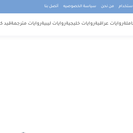
استخدام
من نحن
سياسة الخصوصيه
أتصل بنا
املة
روايات عراقية
روايات خليجية
روايات ليبية
روايات مترجمة
قيد كت