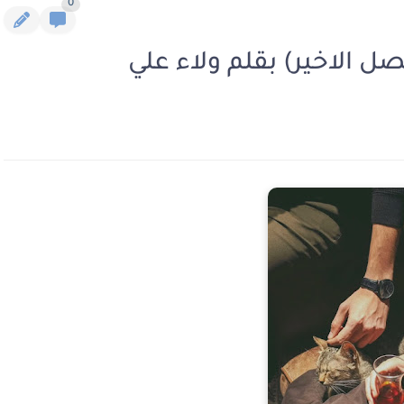
0
صل الاخير) بقلم ولاء علي