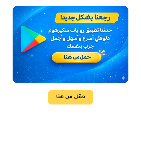
حمّل من هنا