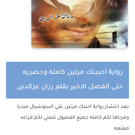
رواية أحببتك مرتين كامله وحصريه
حتى الفصل الاخير بقلم رزان عزالدين
بعد انتشار رواية احببك مرتين علي السوشيال ميديا
وفرناها لكم كامله جميع الفصول نتمني لكم قراءه
ممتعه