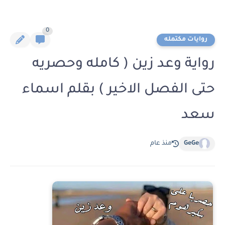
0
روايات مكتمله
رواية وعد زين ( كامله وحصريه
حتى الفصل الاخير ) بقلم اسماء
سعد
GeGe
منذ عام