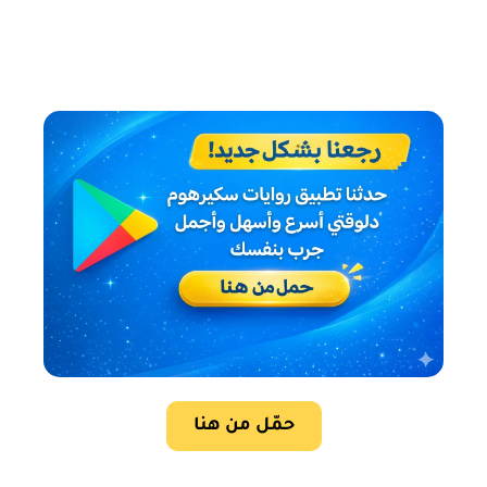
حمّل من هنا