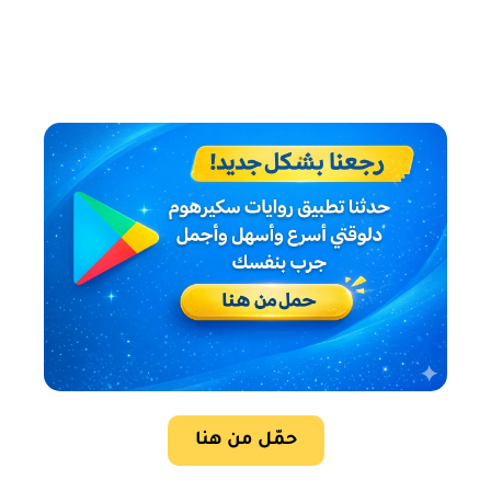
حمّل من هنا