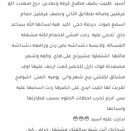
أسيد طبيت بصف مطبخ غرفه وبعدين درج صعدت اكو
غرفتين وصاله بلطابق الثاني وبصف غرفتين حمام
اسمع صوت دردمة حجي اكيد هيه لسانها الله يساعد
جاي تحجي عليه رحت امشي للحمام لكته مشغله
الغساله ولابسه دشداشه نص ردن ورافعه دشداشه
مالتها اشتعلوا عشيرتج على هاي وكفه وشعر
مصعدته فوك نازل للخصر كمت ارجف عليها اوف
مشتاق لكلشي بيج شهر واني يوميه اتمنى اشوفج
تقربت لها خليت ايدي على خصرها ردت اسحبها عليه
بس لازم تخرب لحظات الحلوه بسبب فطارتها
ولسانها.
ندارت عليه أسيد 😳😳😳
شجابك أنت شنو سالفتك مشتغل حرامي كبل