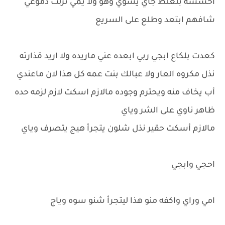
احسسه بلغلط جاي يسوي وهو ولا يمي نزلت دموعي
شافهم ابتعد وطلع على السريع
كعدت بلكاع ابجي ربي ابعده عني ماريده ولا اريد قذارته
نذل مكروه العار ولا عبالك بنت عمه كل هذا لان ماعندي
أب يخاف منه ويحترم وجوده مالازم اسكت لازم لزمه حده
ظاهر ناوي على الشر وياي
مالازم أسكت حقير نذل شلون يتجرأ هيج يتصرف وياي
احجي وابجي
امي وراي واكفه منو هذا ليتجرأ شنو سوه وياج