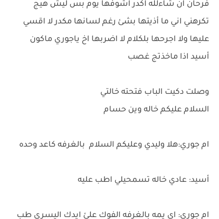
فرحان ان شاءلله اكدر اشوفها يوم بس ليش هيج
تكرهني اني ما أذيتها بشئ رغم لسانها مكدر لا اقسي
عليها ولا اجرحها بلكلام لا اضربها اخ ياجوري ماكون
أسيد اذا ماخذتج غصب
وصلت دكيت الباب فتحته خالتي
السلام عليكم خاله وين حسام
ام جوري:هلا وليدي وعليكم السلام بالغرفه كاعد وحده
أسيد: عادي خاله تسمحيلي اطب عليه
ام جوري: اي يمه بالغرفه الفوك علئ ايدك اليسرى طب