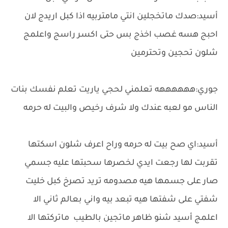
أسيد:صدك ماتخجلين انتي مامتربيه اذا كبل اريدج لان
احبج هسه غصب اخذج بس حتى اكسر راسج واعلمج
شلون تحجين وتحترمين
جوري:ههههههه تعلمني لحجي ياريت تعلم نفسك بنات
الناس مو لعبه عندك ولا شرف رخيص والبيت له حرمه
أسيد:اي صح بيت له حرمه وراح اعرف شلون اسكتها
تقربت لها رجعت ايدي لخصرها سحبتها عليه جسمي
صار على جسمها هيه مصدومه تريد تصرخ كبل خليت
شفتي على شفتها هيه تبعد بيه واني بعالم ثاني الا
اعلمج أسيد شنو ظاهر ماتجين بالطيب ماتركتها الا