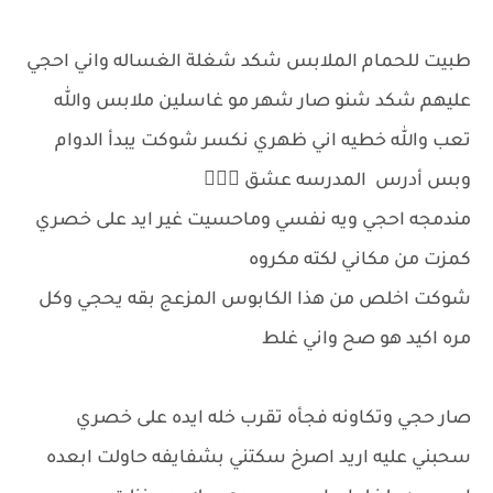
طبيت للحمام الملابس شكد شغلة الغساله واني احجي
عليهم شكد شنو صار شهر مو غاسلين ملابس والله
تعب والله خطيه اني ظهري نكسر شوكت يبدأ الدوام
وبس أدرس المدرسه عشق 🤦🏼‍♀️
مندمجه احجي ويه نفسي وماحسيت غير ايد على خصري
كمزت من مكاني لكته مكروه
شوكت اخلص من هذا الكابوس المزعج بقه يحجي وكل
مره اكيد هو صح واني غلط
صار حجي وتكاونه فجأه تقرب خله ايده على خصري
سحبني عليه اريد اصرخ سكتني بشفايفه حاولت ابعده