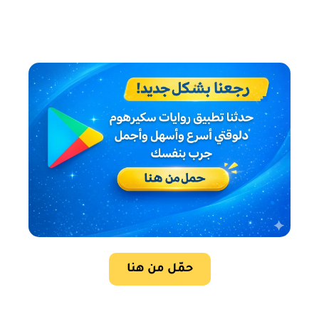
حمّل من هنا