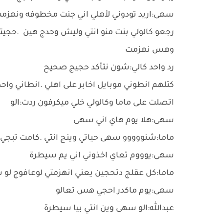
سهى:اريد تودوني لأهلي اني جنت مخطوفه ونهزمت
رجعو كالولي بنت منو انتي وليش وحدج هين .حجي
وهس نهزمت
رد واحد كالي:شون نتأكد حجيج صحيح
كتلهم انطوني موبايل اخابر على اهلي .انطاني وا
اتصلت على ماما وكالولي خلي ميكرفون ردت:الو
سهى:هلا يوم هاي اني سهى
ماما:شنووووو سهى حياتي وينج انتي .كامت تبجي
سهى:يوووم تعاي اخذوني اني يم سيطرة
ماما:كل عقلج دتحجين يعني انهزمتي لوعافوج لو 
سهى:يوم ماكدر احجي هس تعالو
عبدالله:الو سهى وين انتي بيا سيطرة