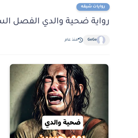
روايات شيقه
رواية ضحية والدي الفصل السادس عشر 16
GeGe
منذ عام