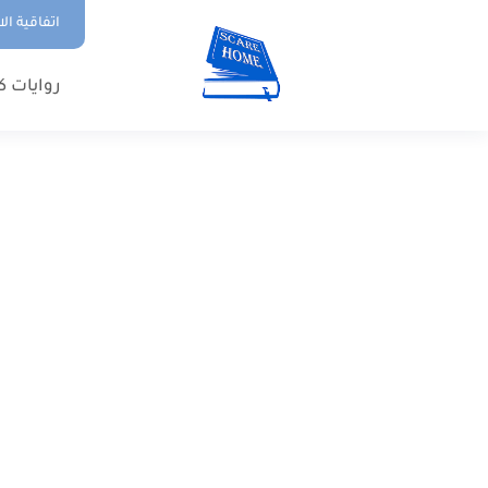
اتفاقية ال
روايات ك