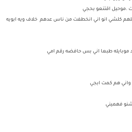
 .موحيل اقتنعو بحجي
تلهم كلشي انو اني انخطفت من ناس عدهم خلاف ويه ابويه
حد موبايله طبعا اني بس حافضه رقم امي
 واني هم كمت ابجي
شنو فهميني