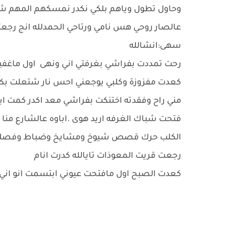
وحاول تطول وياهم بلكي نكدر نمسكهم المهم شو
عالصار روحي هس نامي ورتاحي الحمدلله انج رجعت
سهى:انشالله
رحت تمددت بفراشي بغرفتي اني ونهى اول ماغ
كعدت مفزوزة وكلبي يوجعني احس نار شتعلت بكل
مني راح وفقدته اختنكت بفراشي معد اكدر كمت ا
فتحت شباك الغرفه اريد هوى .اباوه عالشارع منا
الكلب حرك قصص شيوخ ومشايخ وضباط وفصل
رجعت قريت المعوذات تايالله كدرت انام
كعدت الصبح اول مافتحت عيوني ابتسمت انو اني ب