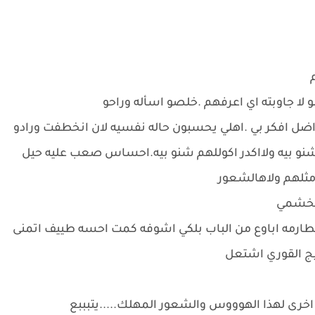
ا جاوبته اي اعرفهم .خلصو اسأله وراحو
ل افكر بي .اهلي يحسبون حاله نفسيه لان انخطفت ورادو
شنو بيه ولااكدر اكوللهم شنو بيه.احساس صعب عليه حيل
 مثلهم ولاهالشعور
ي بخشمي
لطارمه اباوع من الباب بلكي اشوفه كمت احسه طييف اتمنى
ج القوري اشتعل
رى لهذا الهوووس والشعور المهلك.....يتبببع