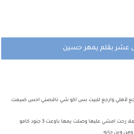
 عشر بقلم يمهر حسين
رجع لأهلي وارجع للبيت بس اكو شي ناقصني احس ضيعت
مشيت تقريبا نص ساعه باوعت شفت سيطرة فعلا رحت امشي عليها وصلت يمها باوعت 3 جنود كامو
ومن وين جايه