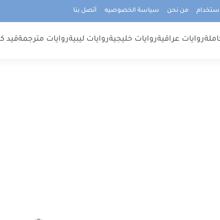
استخدام
من نحن
سياسة الخصوصيه
أتصل بنا
املة
روايات عراقية
روايات خليجية
روايات ليبية
روايات مترجمة
قيد كت