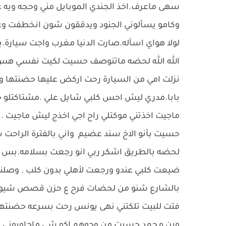
سهى ماعرف.اخذ الجندي الموبايل مني وحجه ويه عب
وكامو يسألوني الجنود ويدققون شون انخطفت وع
لولا هواي اسأله.صارت الدنيا مغرب واجت سيارة.ب
الله الله لحضه ماتنوصف حسيت لكيت نفسي هس
نزلت امي من السيارة رحت اركض عليها حضنتها و
بابا.مدري ليش احس كلبي شايل علي .مشتاكتلو ح
ماجيت اخذتني موكتلي راح اجي اخذج ليش ماجيت 
حسيت بأنو الاخ سند عضيم واني بالفترة الراحت ش
لحضه بالطريق اشكر ربي انو رجعت بسلامه.بس 
ضيعت كلبي عندو ورجعت لأهلي بدون كلب . وصلنه 
بالشارع شنو من لحضات فرح ع حزن قصص شيو
فتت للبيت تلكتني نهى يونس رحت بسرعه حضنتها
وين محمد حسيت من وجوهم اكو شي ماجاوبوني ب