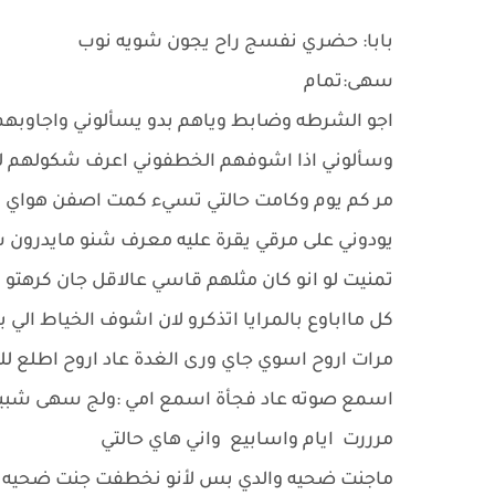
بابا: حضري نفسج راح يجون شويه نوب
سهى:تمام
اجو الشرطه وضابط وياهم بدو يسألوني واجاوبهم
وسألوني اذا اشوفهم الخطفوني اعرف شكولهم لو ل
مر كم يوم وكامت حالتي تسيء كمت اصفن هواي اض
يودوني على مرقي يقرة عليه معرف شنو مايدرون 
تمنيت لو انو كان مثلهم قاسي عالاقل جان كرهتو
كل مااباوع بالمرايا اتذكرو لان اشوف الخياط ال
مرات اروح اسوي جاي ورى الغدة عاد اروح اطلع ل
اسمع صوته عاد فجأة اسمع امي :ولج سهى شبي
مرررت ايام واسابيع واني هاي حالتي
ماجنت ضحيه والدي بس لأنو نخطفت جنت ضحيه اخ