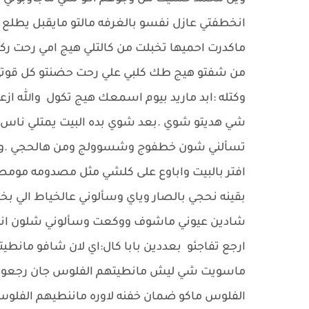
انخطفتي عازل نفسو بالغرفه مالتو مايقبل يطلع 
ماكدرت احميها تخبلت من كالتلي هيج امي رحت ر
من شفتو هيج طك كلبي علي رحت حضنتو كل قوتي 
وكتله :ابد ماريد بيوم اسمعك هيج تكول والله ا
شي هديتو شوي .بعد شوي بده البيت يمتلي ناس ا
افتر بالبيت واباوع على كلشي مثل مصدومه مومصد
بقينه نحجي بالصار وياي وسألوني عالخياط الي 
شادين عيوني ماشوف ووكعت وسألوني شلون انهزم
ارجع تفاجئو بعددين بابا كال:اي لان شافو مان
ماسويت شي ليش مانطيتهم الفلوس جان رجعوني 
الفلوس ماكو ضمان خفنه لاوره ماننطيهم الفلو