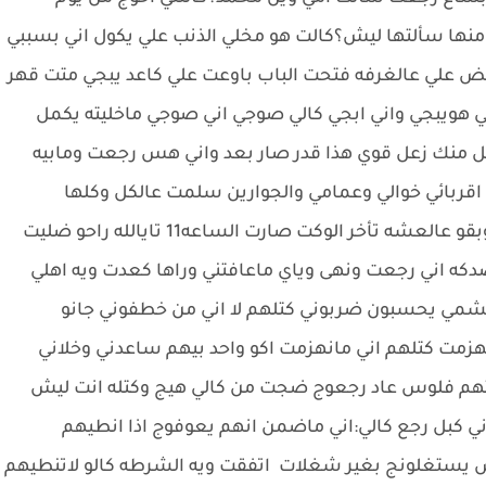
منها سألتها ليش؟كالت هو مخلي الذنب علي يكول اني بسببي
كض علي عالغرفه فتحت الباب باوعت علي كاعد يبجي متت قهر
هويبجي واني ابجي كالي صوجي اني صوجي ماخليته يكمل
زعل منك زعل قوي هذا قدر صار بعد واني هس رجعت ومابيه
قربائي خوالي وعمامي والجوارين سلمت عالكل وكلها
تسألني شون خطفوج وشسوولج ومن هالحجي .وبقو عالعشه تأخر الوكت صارت الساعه11 تايالله راحو ضليت
كه اني رجعت ونهى وياي ماعافتني وراها كعدت ويه اهلي
بخشمي يحسبون ضربوني كتلهم لا اني من خطفوني جانو
ت كتلهم اني مانهزمت اكو واحد بيهم ساعدني وخلاني
طيتهم فلوس عاد رجعوج ضجت من كالي هيج وكتله انت ليش
كبل رجع كالي:اني ماضمن انهم يعوفوج اذا انطيهم
س يستغلونج بغير شغلات اتفقت ويه الشرطه كالو لاتنطيهم