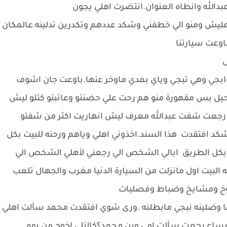
دالله وانطاه العنوان.انتضرت اهلي يجون
ليش ومنو الي خطفني وشكد عددهم وتكدرين تدلينه عالمكان
اوعت سيارتنا
ابجي وهي تبجي وياي بمدي ماوخر عنها.باوعت جان اشوف
يل بس مقهورة منو هم رحت علي حضنتو وعاتبتو كتلو ليش
. رجعت شفت عبدالله معرف ليش انهاريت اكثر من شفتو
كد افتقدت هذا السند.اخذوني اهلي وياهم ورحنه للبيت بكل
بكل الطريق ابالي الشخص الي رجعني لأهلي الشخص الي
البيت اول مانزلت من السيارة الدنيا مغرب والجهال تلعب
خ ومشايخ وضباط وفصليات
 وضلينه نبجي مابطلنه .ورى شوي افتقدت محمد سألت اهلي
ساع رجعت سألت امي وين محمد؟كالتلي اخوج من يوم