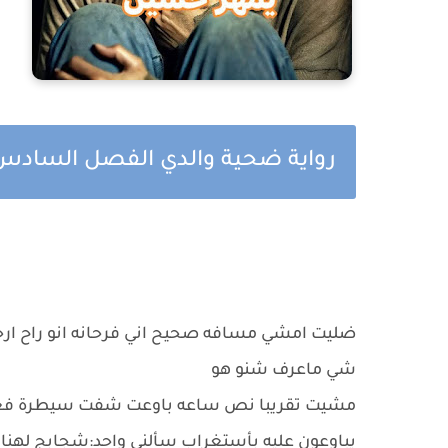
رواية ضحية والدي الفصل السادس
ضليت امشي مسافه صحيح اني فرحانه انو راح ا
شي ماعرف شنو هو
يباوعون عليه بأستغراب سألني واحد:شجابج لهنا 