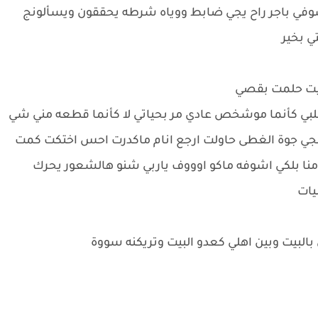
في باجر راح يجي ضابط ووياه شرطه يحققون ويسألونج
ي بخير
فيت حلمت بقصي
بي كأنما موشخص عادي مر بحياتي لا كأنما قطعه مني شي
بجي جوة الغطى حاولت ارجع انام ماكدرت احس اختكت كمت
 منا بلكي اشوفه ماكو اوووف ياربي شنو هالشعور يحرك
يات
البيت وبين اهلي كعدو البيت وتريكنه سووة