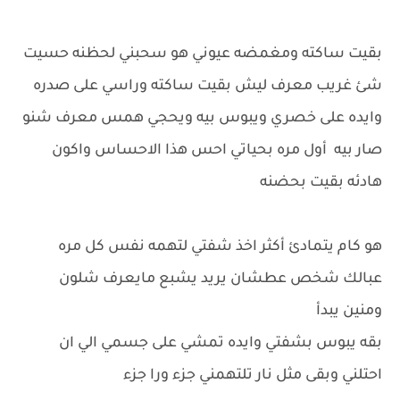
بقيت ساكته ومغمضه عيوني هو سحبني لحظنه حسيت
شئ غريب معرف ليش بقيت ساكته وراسي على صدره
وايده على خصري ويبوس بيه ويحجي همس معرف شنو
صار بيه أول مره بحياتي احس هذا الاحساس واكون
هادئه بقيت بحضنه
هو كام يتمادئ أكثر اخذ شفتي لتهمه نفس كل مره
عبالك شخص عطشان يريد يشبع مايعرف شلون
ومنين يبدأ
بقه يبوس بشفتي وايده تمشي على جسمي الي ان
احتلني وبقى مثل نار تلتهمني جزء ورا جزء