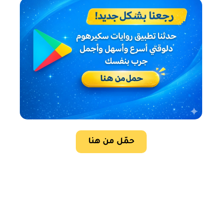
حمّل من هنا