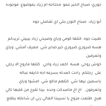
جوري: صباح الخير عمو محتاجه ام زياد بموضوع موجوده
أبو زياد: صباح النورر بنتي اي تفضلي جوه
طبيت جوه كتلها كومي وياي وصيحي زياد بيبيتي تريدكم
هسه ضروري ضروري خير صاير شي معرف أمشي وياي
وتعرفين
خوش روحي هسه اكعد زياد واجي كتلها ماروح الا رجلي
على رجلكم راحت كعدته بسرعه اجه خايفه عباله
ياسمين بيها شي كتلهم ماكو شي امشوا وياي
وتعرفون. اخ اخ ماصدكت وحده بينا تفرح من قلبها تالي
هيج طلعت مزوج يا نسيبنا الغالي ربي ان شاءلله يطلع