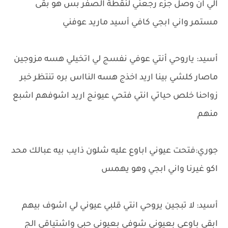
الي ان وصل جزء رجعني لنقطة الصفر بس هو بقى
مستمر واني ابجي كافي أسيد ماريد عوفني
أسيد: ياروحي أنتي عوفي نفسج لي اتخيلي هسه مزوجين
ماصار كلشي بينا اريد اخذج هسه النااس بره تنتظر خبر
زواحنا خلص حياتي انتي فتحي عيونج اريد اشوفهم اشبع
منهم
جوري:فتحت عيوني اباوع عليه شلون ذايب بيه عبالك محد
اكو غيرنا واني ابجي وهو يهمس
أسيد: لا تبجين يروحي انتي قلبي عيوني لي اشوف بيهم
ابقى باوعي بعيوني شوفي بعيوني حبي واشتياقي الج