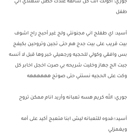
جوري: اكولك أنت كل سالفه عندك حظن شعندي اني
طفل
أسيد: اي طفلج اني مجنونتي ولج غير أحبج راح اشوف
بيت قريب على بيت جدج هم حتى تجين وتروحين بكيفج
بس وافقي وكولي للحجيه ورجعيلي خبر وها قبل لا آنسه
جبت الج جهاز وخليت شريحه بي صرت اخجل اخابر كل
وكت على الحجيه نستني حتى صوتج ههههههه
جوري: الله كريم هسه تعبانه وأريد انام ممكن تروح
أسيد؛:فدوه للتعبانه ليش ابنا متعبج أكيد على أمه
ويغمزلي