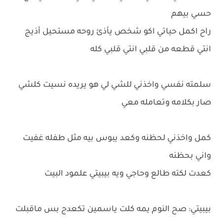
حسي بيهم
راح اكمل حياتي اكو شخص يأذئ روحه مستحيل أذيج
انتي قطعه من قلبي انتي قلبي كله
سلمته نفسي واخذني للشي لي هو يريده نسيت كلشي
صار بكلامه وتعامله معي
كمل واخذني لحظنه وكعد يبوس بيه مثل طفله غفيت
واني بحظنه
كعدت لكته طالع وحاجي ويه بيبيتي علمود البيت
بيبيتي: صح النوم يمه كلت ياسمين تكعدج بس ماقبلت