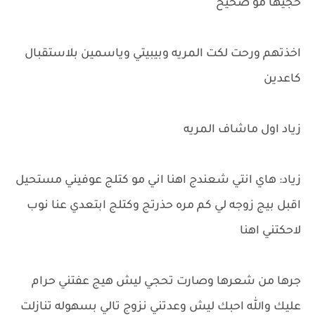
حجيها مو صحيح
اخذتهم ورحت لكت المريه وبيبيتي وياسمين بلاستقبال
كاعدين
زياد اول ماشاف المريه
زياد: هاي انتي شعندج اهنا اني مو كتلج عوفيني مستحيل
اقبل بيج زوجه لي كم مره حذرتج وكتلج ابتعدي عنا نوب
لاحكتني اهنا
جرها من شعرها وصارت تحجي ليش هيج عفتني حرام
عليك والله احبك ليش وعدتني نزوج تالي بسهوله تنازلت