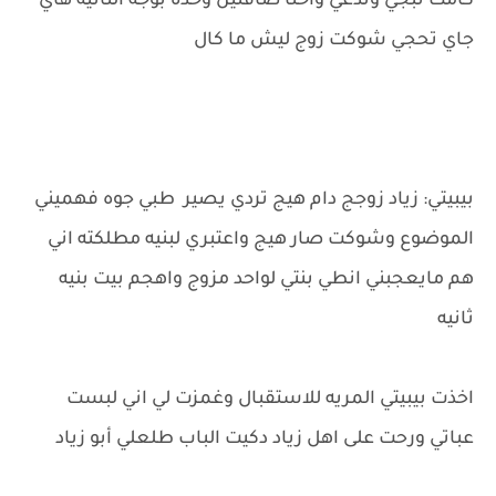
كامت تبجي وتدعي واحنا صافنين وحده بوجه الثانيه هاي
جاي تحجي شوكت زوج ليش ما كال
بيبيتي: زياد زوجج دام هيج تردي يصير طبي جوه فهميني
الموضوع وشوكت صار هيج واعتبري لبنيه مطلكته اني
هم مايعجبني انطي بنتي لواحد مزوج واهجم بيت بنيه
ثانيه
اخذت بيبيتي المريه للاستقبال وغمزت لي اني لبست
عباتي ورحت على اهل زياد دكيت الباب طلعلي أبو زياد