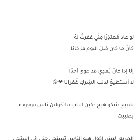
‏لو عادَ مُعتذِرًا مِنِّي غفرتُ لهُ
كأنَّ ما كانَ قبلَ اليومِ ما كانا
إلَّا إذا كانَ بَعدِي قد هوى أحدًا
لا أستطيعُ لِذنبِ الشِركِ غُفرانا ❤🌼
شبيج شكو هيج دكين الباب ماتكولين ناس موجوده
بهلبيت
المريه: ليش اكول هيه الناس تستحي حتى اني استحي