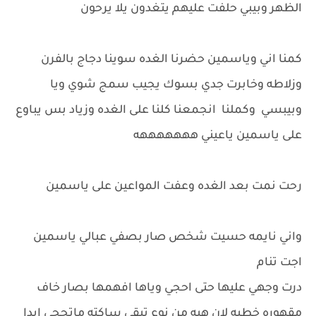
الظهر وبيبي حلفت عليهم يتغدون يلا يرحون
كمنا اني وياسمين حضرنا الغده سوينا دجاج بالفرن
وزلاطه وخابرت جدي بسوك يجيب سمج شوي ويا
وبيبسي وكملنا انجمعنا كلنا على الغده وزياد بس يباوع
على ياسمين ياعيني هههههههه
رحت نمت بعد الغده وعفت المواعين على ياسمين
واني نايمه حسيت شخص صار بصفي عبالي ياسمين
اجت تنام
درت وجهي عليها حتى احجي وياها افهمها بصار خاف
مقهوره خطيه لان هيه من نوع تبقى ساكته ماتحجي ابدا