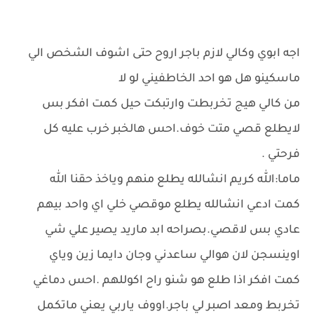
اجه ابوي وكالي لازم باجر اروح حتى اشوف الشخص الي
ماسكينو هل هو احد الخاطفيني لو لا
من كالي هيج تخربطت وارتبكت حيل كمت افكر بس
لايطلع قصي متت خوف.احس هالخبر خرب عليه كل
فرحتي .
ماما:الله كريم انشالله يطلع منهم وياخذ حقنا الله
كمت ادعي انشالله يطلع موقصي خلي اي واحد بيهم
عادي بس لاقصي.بصراحه ابد ماريد يصير علي شي
اوينسجن لان هوالي ساعدني وجان دايما زين وياي
كمت افكر اذا طلع هو شنو راح اكوللهم .احس دماغي
تخربط ومعد اصبر لي باجر.اووف ياربي يعني ماتكمل