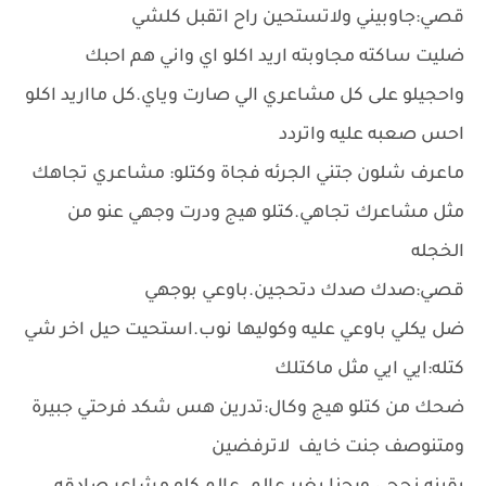
قصي:جاوبيني ولاتستحين راح اتقبل كلشي
ضليت ساكته مجاوبته اريد اكلو اي واني هم احبك
واحجيلو على كل مشاعري الي صارت وياي.كل مااريد اكلو
احس صعبه عليه واتردد
ماعرف شلون جتني الجرئه فجاة وكتلو: مشاعري تجاهك
مثل مشاعرك تجاهي.كتلو هيج ودرت وجهي عنو من
الخجله
قصي:صدك صدك دتحجين.باوعي بوجهي
ضل يكلي باوعي عليه وكوليها نوب.استحيت حيل اخر شي
كتله:ايي ايي مثل ماكتلك
ضحك من كتلو هيج وكال:تدرين هس شكد فرحتي جبيرة
ومتنوصف جنت خايف لاترفضين