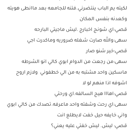
لكيته يم الباب ينتضرني.فتنه للجامعه بعد ماانطى هويته
وكعدنه بنفس المكان
قصي:اي شونج اخبارج .ليش ماجيتي البارحه
سهى:والله صارت شغله ضروريه وماكدرت اجي
قصي:خير شنو صار
سهى:من رجعت من الدوام ابوي كالي انو الشرطه
ماسكين واحد مشتبه به من الي خطفوني ولازم اروح
اشوفه اذا منهم لو لا
قصي:اهااا هيج السالفه.اي ورحتي
سهى:اي رحت وشفته واحد ماعرفه.تصدك من كالي ابوي
واني خايفه حيل خفت لايطلع انت
قصي: ليش. ليش خفتي عليه يعني؟