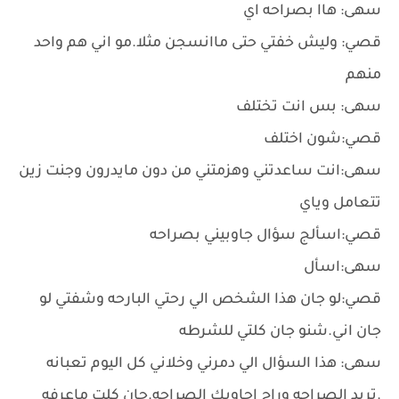
سهى: هاا بصراحه اي
قصي: وليش خفتي حتى ماانسجن مثلا.مو اني هم واحد
منهم
سهى: بس انت تختلف
قصي:شون اختلف
سهى:انت ساعدتني وهزمتني من دون مايدرون وجنت زين
تتعامل وياي
قصي:اسألج سؤال جاوبيني بصراحه
سهى:اسأل
قصي:لو جان هذا الشخص الي رحتي البارحه وشفتي لو
جان اني.شنو جان كلتي للشرطه
سهى: هذا السؤال الي دمرني وخلاني كل اليوم تعبانه
.تريد الصراحه وراح اجاوبك الصراحه.جان كلت ماعرفه