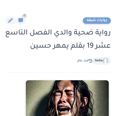
0
روايات شيقه
رواية ضحية والدي الفصل التاسع
عشر 19 بقلم يمهر حسين
GeGe
منذ عام