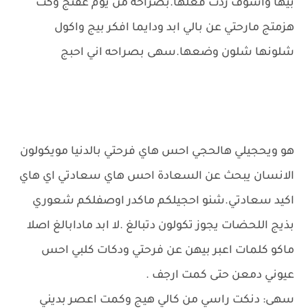
بيها واشوف ردت فعلها.بصراحه من يوم عفتج وكت
هزمتج مارحتي عن بالي ابد ودايما افكر بيج واكول
شلونها شلون وضعها.سهى بصراحه اني احبج
هو ويحجيلي هالحجي احس هاي فرحتي بالدنيا مويكولون
الانسان يبحث عن السعادة احس هاي سعادتي اي هاي
اكيد سعادتي.شنو احجيلكم ماكدر اوصفلكم شعوري
بذيج اللحضات يجوز تكولون دتبالغ .لا ابد مادابالغ اصلا
ماكو كلمات اعبر بيهن عن فرحتي ودكات كلبي احس
عيوني دمعن حتى كمت ارجف .
سهى: دنكت راسي من كالي هيج وكمت اعصر بديني