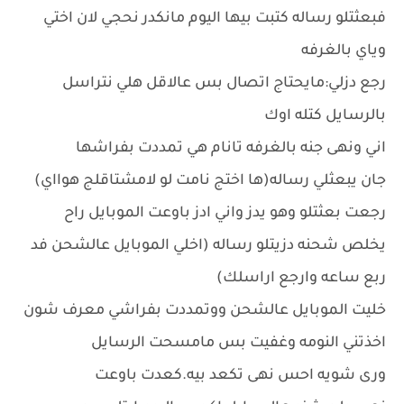
فبعثتلو رساله كتبت بيها اليوم مانكدر نحجي لان اختي
وياي بالغرفه
رجع دزلي:مايحتاج اتصال بس عالاقل هلي نتراسل
بالرسايل كتله اوك
اني ونهى جنه بالغرفه تانام هي تمددت بفراشها
جان يبعثلي رساله(ها اختج نامت لو لامشتاقلج هوااي)
رجعت بعثتلو وهو يدز واني ادز باوعت الموبايل راح
يخلص شحنه دزيتلو رساله (اخلي الموبايل عالشحن فد
ربع ساعه وارجع اراسلك)
خليت الموبايل عالشحن ووتمددت بفراشي معرف شون
اخذتني النومه وغفيت بس مامسحت الرسايل
ورى شويه احس نهى تكعد بيه.كعدت باوعت