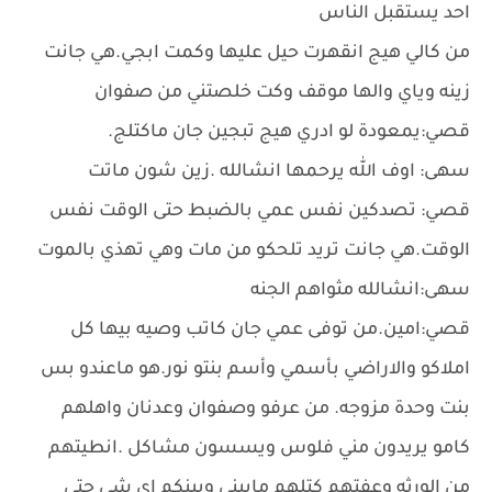
احد يستقبل الناس
من كالي هيج انقهرت حيل عليها وكمت ابجي.هي جانت
زينه وياي والها موقف وكت خلصتني من صفوان
قصي:يمعودة لو ادري هيج تبجين جان ماكتلج.
سهى: اوف الله يرحمها انشالله .زين شون ماتت
قصي: تصدكين نفس عمي بالضبط حتى الوقت نفس
الوقت.هي جانت تريد تلحكو من مات وهي تهذي بالموت
سهى:انشالله مثواهم الجنه
قصي:امين.من توفى عمي جان كاتب وصيه بيها كل
املاكو والاراضي بأسمي وأسم بنتو نور.هو ماعندو بس
بنت وحدة مزوجه. من عرفو وصفوان وعدنان واهلهم
كامو يريدون مني فلوس ويسسون مشاكل .انطيتهم
من الورثه وعفتهم كتلهم مابيني وبينكم اي شي حتى