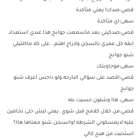
قصي:صدك! يعني متأكدة
سهى:اي متأكدة
قصي:صدكيني بعد ماسمعت جوابج هذا عندي استعداد
ابقه كل عمري بالسجن ولاراح اهتم...على كلا ماكلتيلي
شنو جوابج
سهى:موجاوبتك
قصي:اقصد على سؤالي البارحه.ولو داحس اعرف شنو
جوابج
سهى: هاا وشلون حسيت بله
قصي:من خلال كلامج قبل شوي .يعني ليش حتى تخافين
عليه لايمسكوني الشرطه اوانسجن.شنو معناها هاا؟
استحيت من هيج كالي