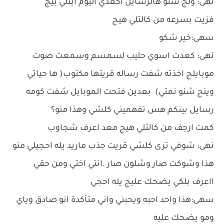
نهى: ولج شنو هالرسايل اكعدي اليوم ابتلي بيج
فزيت بسرعه من كالتلي هيج
سهى:خير شكو
نهى: كعدت اسوي حليب لسمسم وسمعت صوت
موبايلج اخذته شفت رساله قريتها مكتوب( ها حياتي
وينج شنو نمتي) بعدين فتحت الموبايل شفت كومه
رسايل بينكم هس تفهميني كلشي وهذا منو؟
كمت ارجف من كالتلي هيج معد اعرف شجاوب
نهى: شوفي ترى كلشي قريت جذب ماريد يله احجيلي منو
هذا وشوكت صار وشلون صار .انتي اختي ومن حقي
ااعرف بلكي يضحك عليج يله احجي
سهى:هذا واحد احبه ويحبني واني متأكدة انو صادق وياي
ومو يضحك عليه