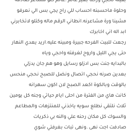
بقينه نحجي ورحنا بغير عالم .عالم كلو مشاعر صادقه
وحلوة ماحسبنه احساب للي راح يجي بس الي نعرفو
مشينا ورة مشاعرنه.انطاني الرقم ماله وكتلو لاتخابرني
ابد اله اني اخابرك
رجعت للبيت الفرحه جبيرة ومبينه عليه.اريد يعدي النهار
حتى يجي الليل واروح لغرفته واحجي وياه
بالبدايه جنت بس ادزلو رسايل وهو هم جان يدزلي
بعدين صرنه نحجي اتصال ونضل للصبح نحجي منحس
بالوقت وبالكوة اكعد الصبح لان اكون سهرانه
كانت هاي من الفترة من احلى ايام حياتي وجنه كل يومين
ثلاث نلتقي نطلع سويه ياخذني للمنتزهات والمطاعم
والسوك كل مكان رحنه علي والنه بي ذكريات
صادفت اجت نهى .ونهى تبات بغرفتي شوي