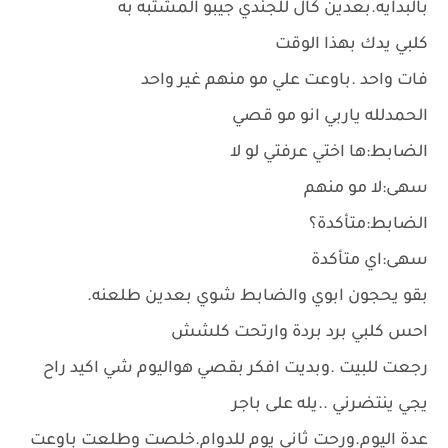
بالبدايه.بعدين كال للجندي جيبو المشتبه به
كلبي يدك بهذا الوقت
فات واحد .باوعت علي مو منهم غير واحد
الحمدلله ياربي انو مو قصي
الضابط:ها اختي عرفتي لو لا
سهى:لا مو منهم
الضابط:متأكدة؟
سهى:اي متأكدة
بقو يحجون ابوي والضابط شوي بعدين طلعنه.
احس كلبي برد بردة وارتحت كلشش
رجعت للبيت .وبديت افكر بقصي هواليوم شي اكيد راح
يجي ينتضرني ..يله على باجر
عدة اليوم.ورحت ثاني يوم للدوام.خلصت وطلعت باوعت