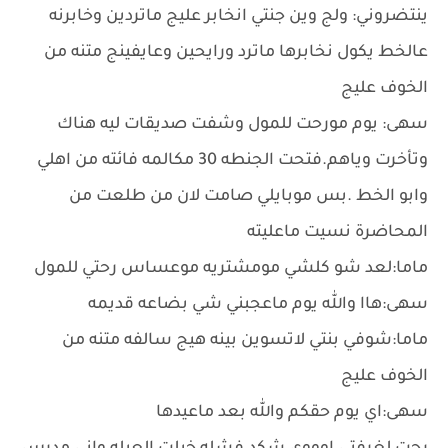
ينتضروني: ولج وين جنتي انخابر عليج ماتردين وخابرنه
عالخط يكول نخابرها ماترد ورايحين وعايفينج متنه من
الخوف عليج
سهى: يوم مورحت للمول وشفت صديقات ليه هناك
وتأخرت وياهم.فتحت الجنطه 30 مكالمه فائته من اهلي
وابو الخط .بس موبايلي صامت لان من طلعت من
المحاضرة نسيت ماعليته
ماما:لعد شو كلشي مومشتريه موعساس رحتي للمول
سهى:هاا والله يوم ماعجبني شي بضاعه قديمه
ماما:شوفي بنتي لاتسوين بينه هيج سالفه متنه من
الخوف عليج
سهى:اي يوم حقكم والله بعد ماعيدها