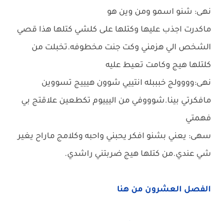
نهى: شنو اسمو ومن وين هو
ماكدرت اجذب عليها وكتلها على كلشي كتلها هذا قصي
الشخص الي هزمني وكت جنت مخطوفه.تخبلت من
كلتلها هيج وكامت تعيط عليه
نهى:وووولج خبببله انتييي شوون هيييج تسووين
مافكرتي بينا.شوووفي من اليييوم تكطعين علاقتج بي
فهمتي
سهى: يعني بشنو افكر يحبني واحبه وكلامج ماراح يغير
شي عندي.من كتلها هيج ضربتني راشدي.
الفصل العشرون من هنا