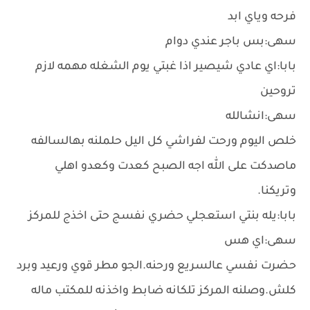
فرحه وياي ابد
سهى:بس باجر عندي دوام
بابا:اي عادي شيصير اذا غبتي يوم الشغله مهمه لازم
تروحين
سهى:انشالله
خلص اليوم ورحت لفراشي كل اليل حلملنه بهالسالفه
ماصدكت على الله اجه الصبح كعدت وكعدو اهلي
وتريكنا.
بابا:يله بنتي استعجلي حضري نفسج حتى اخذج للمركز
سهى:اي هس
حضرت نفسي عالسريع ورحنه.الجو مطر قوي ورعيد وبرد
كلش.وصلنه المركز تلكانه ضابط واخذنه للمكتب ماله