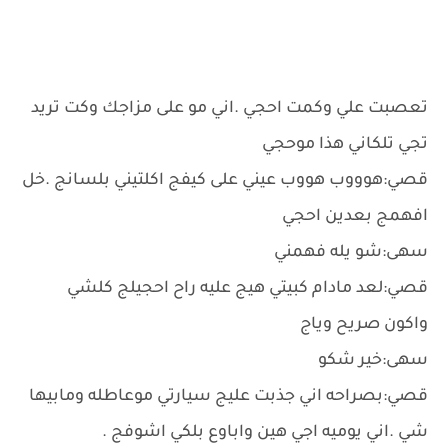
تعصبت علي وكمت احجي .اني مو على مزاجك وكت تريد
تجي تلكاني هذا موحجي
قصي:هوووب هووب عيني على كيفج اكلتيني بلسانج .خل
افهمج بعدين احجي
سهى:شو يله فهمني
قصي:لعد مادام كبيتي هيج عليه راح احجيلج كلشي
واكون صريح وياج
سهى:خير شكو
قصي:بصراحه اني جذبت عليج سيارتي موعاطله ومابيها
شي .اني يوميه اجي هين واباوع بلكي اشوفج .