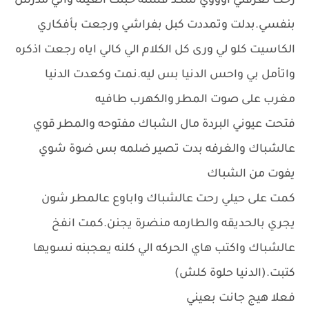
رحت لغرفتي اوووي شكد فشله خبلت العيله واني مدرس
بنفسي.بدلت وتمددت كبل بفراشي ورجعت بأفكاري
الكاسيت كلو لي ورى كل الكلام الي كالي اياه رجعت اذكره
واتأمل بي واحس الدنيا بس ليه.نمت وكعدت الدنيا
مغرب على صوت المطر والكهرب طافيه
فتحت عيوني البردة مال الشباك مفتوحه والمطر قوي
عالشباك والغرفه بدت تصير ضلمه بس ضوة شوي
يفوت من الشباك
كمت على حيلي رحت عالشباك واباوع عالمطر شون
يجري بالحديقه والطارمه منضرة يجنن.كمت انفخ
عالشباك واكتب هاي الحركه الي كلنه يعجبنه نسويها
كتبت.(الدنيا حلوة كلش)
فعلا هيج جانت بعيني