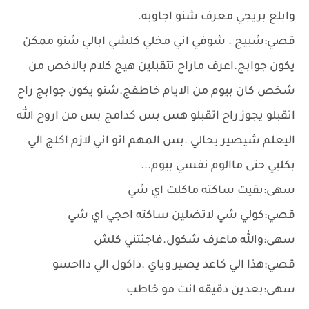
وابلع بريجي معرف شنو اجاوبه.
قصي:شبيج . شوفي اني مخلي كلشي ابالي شنو ممكن
يكون جوابج.اعرف ماراح تتقبلين هيج كلام بالاخص من
شخص كان بيوم من الايام خاطفج.شنو يكون جوابج راح
اتقبلو يجوز راح اتقبلو هس بس كدامج بس من اروح الله
اليعلم شيصير بحالي .بس المهم انو اني لازم اكلج الي
بكلبي حتى ماالوم نفسي بيوم...
سهى:بقيت ساكته ماكلت اي شي
قصي:كولي شي لاتضلين ساكته احجي اي شي
سهى:والله ماعرف شكول.فاجئتني كلش
قصي:هذا الي كاعد يصير وياي .داكول الي دااحسو
سهى:بعدين دقيقه انت مو خاطب