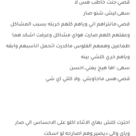
قصي:جنت خاطب هس لا
سهى:ليش.شنو صار
قصي:مانتراهم اني وياهم كلهم خربته بسبب المشاكل
وعفتهم كلهم صارت هواي مشاكل وعرفت اشكد هما
طماعين وهمهم الفلوس ماكدرت اتحمل اناسبهم وابقه
وياهم خري كلشي بينه
سهى: اها هيج يعني.احسن
قصي:هس ماجاوبتني .ولا كلتي اي شي
احترت كلش بهاي الاثناء اكلو على الاحساس الي صار
وياي والي ديصير وهم اصارحه لو اسكت