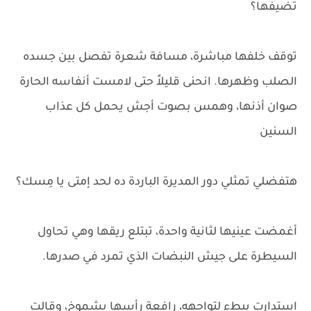
تضيفها؟
توقف خلفها مباشرة، مسافة شعرة تفصل بين جسده
الصلب وظهرها. انحنى قليلاً حتى لامست أنفاسه الحارة
صوان أذنها، وهمس بصوت أجش يحمل كل عذاب
السنين
هتفضلي تمثلي دور المديرة الباردة ده لحد إمتى يا مِسك؟
أغمضت عينيها لثانية واحدة، تبتلع ريقها وهي تحاول
السيطرة على جيش النبضات الذي تمرد في صدرها.
استدارت ببطء لتواجهه، رافعة رأسها بشموخ، وقالت