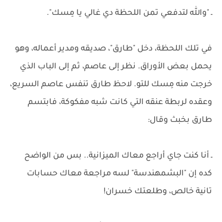
ـ "والله لتدفعي تمن اللحظة دي غالي يا مِسك".
في تلك اللحظة، دخل "طارق"، صديقه ومدير أعماله، وهو
يحمل بعض الأوراق. نظر إلى عاصم، ثم إلى الباب الذي
خرجت منه مِسك للتو. لاحظ طارق تنفس عاصم السريع،
وعقده لربطة عنقه التي كانت شبه مفكوكة، فابتسم
طارق بخبث وقال:
ـ أنا كنت جاي أراجع معاك الميزانية.. بس من الواضح
كده إن "البشمهندسة" لسه مراجعة معاك حسابات
تانية خالص، وطلعتك خسران!