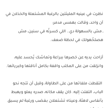
نظرت في عينيه المليئتين بالرغبة المشتعلة والخذلان في
آن واحد، وقالت بهمس مدمر:
ـ مش بالسهولة دي.. اللي كسرتُه في سنين، مش
هصلحُهولك في لحظة ضعف.
أزاحت يديه عن خصرها ببراعة وتماسُك يُحسد عليه،
وانزلقت من على المكتب واقفة بكامل أناقتها وكبريائها.
التقطت ملفاتها من على الطاولة، وقبل أن تتجه نحو
الباب، التفتت إليه. كان يقف مكانه، صدره يعلو ويهبط
بأنفاس لاهثة، وعيناه تشتعلان بغضب ورغبة لم يسبق