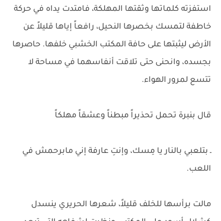
استفزته كلماتها وثقتها المهلكة، فامتدت يداه في حركة
خاطفة لتمسك بخصرها النحيل، رافعاً إياها قليلاً عن
الأرض ليثبتها على حافة المكتب الخشبي خلفها. حاصرها
بجسده، وانحنى حتى تلاقت أنفاسهما في مساحة لا
تتسع لمرور الهواء.
قال بنبرة تحمل تحذيراً مبطناً وعشقاً مهلكاً
ـ بتلعبي بالنار يا مِسك، وإنتِ عارفة إني مابرحمش في
اللعب.
مالت برأسها للخلف قليلاً، شعرها الحريري ينسدل