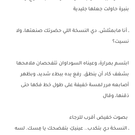
بنبرة حاولت جعلها جليدية
ـ أنا مابمثلش. دي النسخة اللي حضرتك صنعتها، ولا
نسيت؟
ابتسم بمرارة، وعيناه السوداوان تتفحصان ملامحها
بشغف كاد أن ينطق. رفع يده ببطء شديد، وبظهر
أصابعه مرر لمسة خفيفة على طول خط فكها حتى
ذقنها، وقال
بصوت خفيض أقرب للرجاء
ـ النسخة دي بتكدب.. عينيكِ بتفضحك يا مِسك. لسه