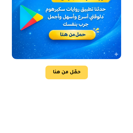
حمّل من هنا