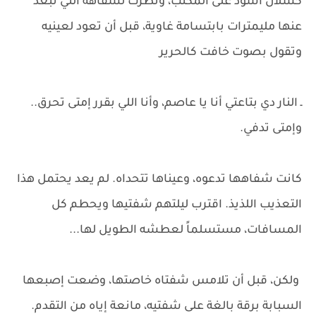
كشلال أسود على المكتب، ونظرت لشفاهه التي تبعد
عنها مليمترات بابتسامة غاوية، قبل أن تعود لعينيه
وتقول بصوت خافت كالحرير
ـ النار دي بتاعتي أنا يا عاصم، وأنا اللي بقرر إمتى تحرق..
وإمتى تدفي.
كانت شفاهها تدعوه، وعيناها تتحداه. لم يعد يحتمل هذا
التعذيب اللذيذ. اقترب ليلتهم شفتيها ويحطم كل
المسافات، مستسلماً لعطشه الطويل لها...
ولكن، قبل أن تلامس شفتاه خاصتها، وضعت إصبعها
السبابة برقة بالغة على شفتيه، مانعة إياه من التقدم.