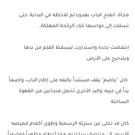
فجأة، انفتح الباب بهدوء لم تلاحظه في البداية، حتى
تسللت إلى حواسها تلك الرائحة المهلكة..
انتفضت بحدة واستدارت، ليسقط القلم من يدها
ويتدحرج على الأرض.
كان "عاصم" يقف مستنداً بكتفه على إطار الباب، واضعاً
يداً في جيبه، واليد الأخرى تحمل فنجانين من القهوة
الساخنة
كان قد تخلى عن سترته الرسمية وطوى أكمام قميصه
الأسود إلى منتصف ساعديه، مما أعطاه مظهراً فوضوياً،