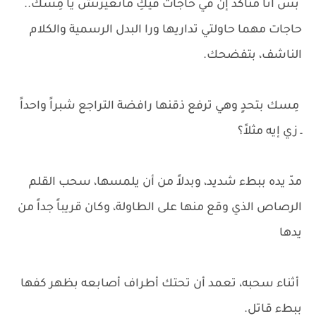
بس أنا متأكد إن في حاجات فيكِ ماتغيرتش يا مِسك..
حاجات مهما حاولتي تداريها ورا البدل الرسمية والكلام
الناشف، بتفضحك.
مِسك بتحدٍ وهي ترفع ذقنها رافضة التراجع شبراً واحداً
ـ زي إيه مثلاً؟
مدّ يده ببطء شديد، وبدلاً من أن يلمسها، سحب القلم
الرصاص الذي وقع منها على الطاولة، وكان قريباً جداً من
يدها
أثناء سحبه، تعمد أن تحتك أطراف أصابعه بظهر كفها
ببطء قاتل.