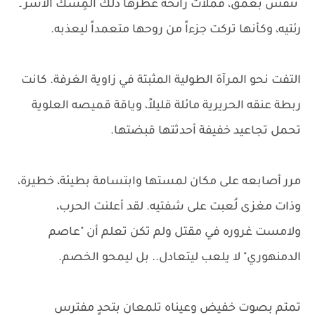
تنفس بعمق، فملأت رائحة عطرها ذلك المِسك الآسر ـ
رئتيه، وكأنها تركت جزءاً من روحها متعمداً ليعذبه.
التفت نحو المرآة الطولية المثبتة في زاوية الغرفة. كانت
ربطة عنقه الحريرية مائلة قليلاً، وياقة قميصه العلوية
تحمل تجاعيد خفيفة أحدثتها قبضتها.
مرر أصابعه على مكان لمستها وابتسامة بطيئة، خطيرة،
وذات مغزى لُعبت على شفتيه. لقد أعلنت الحرب،
ولامست غروره في مقتل ولم تكن تعلم أن "عاصم
الدمنهوري" لا يلعب ليتعادل.. بل ليمحو الخصم.
تمتم بصوت خفيض وعيناه تلمعان بتحدٍ مفترس