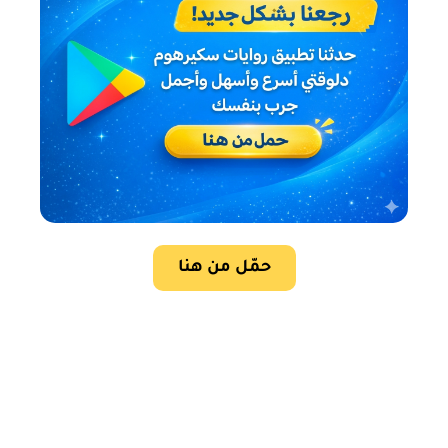
حمّل من هنا