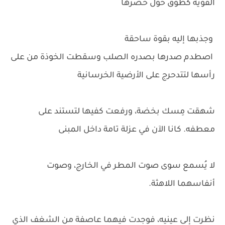
القوية كطوق حول خصرها
وجذبها إليه بقوة ساحقة
اصطدم صدرها بصدره الصلب وسقطت الخوذة من على
رأسها لتتدحرج على الأرضية الخرسانية
شهقت مِسك بخضة، ورفعت كفيها لتستند على
معطفه. كانا الآن في عزلة تامة داخل المبنى
لا يُسمع سوى صوت المطر في الخارج، وصوت
أنفاسهما اللاهثة.
نظرت إلى عينيه، فوجدت فيهما عاصفة من الشغف الذي