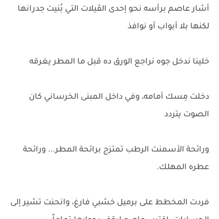
أشار عاصم برأسه نحو إحدى الڤيلات التي بُنيت جدرانها
لكنها بلا أبواب أو نوافذ
خلينا ندخل جوه نراجع الورق ده قبل ما المطر يغرقه
دخلت مِسك أمامه، وفي داخل المبنى الخرساني كان
الصوت يتردد
ورائحة الأسمنت الرطب تمتزج برائحة المطر... ورائحة
عطره المهلك.
فردت المخطط على برميل خشبي فارغ، وانحنت تشير إلى