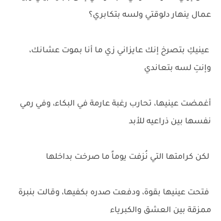
عمال ينهار دلوقتي ولسه بتكابري؟
عينيكِ بتصرخ إنك عايزاني زي ما أنا بموت عشانك،
وإنتِ لسه بتعاندي
أغمضت عينيها، تحارب رغبة عارمة في البكاء، وفي رمي
نفسها بين ذراعيه للأبد
لكن كرامتها التي نُزفت يوماً ما صرخت بداخلها
فتحت عينيها بقوة، ودفعت صدره بكفيها، وقالت بنبرة
ممزقة بين العشق والكبرياء