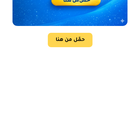
حمّل من هنا