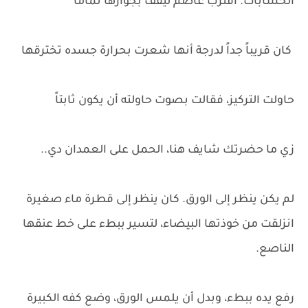
الحسابات. اقترب عاصم ليقف بجوارها تماماً
كان قريباً جداً لدرجة أنها شعرت بحرارة جسده تخترقها
حاولت التركيز، فقالت بصوت حاولته أن يكون ثابتاً
زي ما حضرتك شايف هنا، الحمل على العمدان دي..
لم يكن ينظر إلى الورق. كان ينظر إلى قطرة ماء صغيرة
انزلقت من خوذتها البيضاء، لتسير ببطء على خط عنقها
الناصع.
رفع يده ببطء، وبدل أن يلمس الورق، وضع كفه الكبيرة