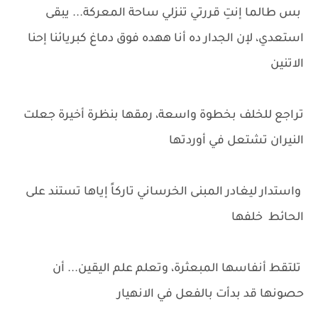
بس طالما إنتِ قررتي تنزلي ساحة المعركة... يبقى
استعدي، لإن الجدار ده أنا ههده فوق دماغ كبريائنا إحنا
الاتنين
تراجع للخلف بخطوة واسعة، رمقها بنظرة أخيرة جعلت
النيران تشتعل في أوردتها
واستدار ليغادر المبنى الخرساني تاركاً إياها تستند على
الحائط خلفها
تلتقط أنفاسها المبعثرة، وتعلم علم اليقين... أن
حصونها قد بدأت بالفعل في الانهيار