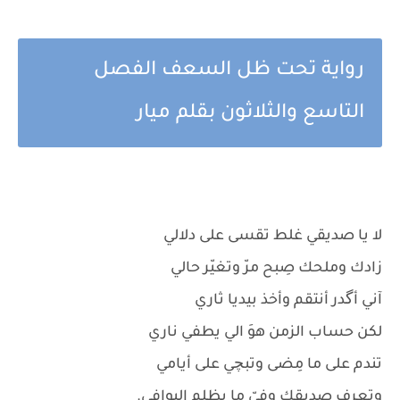
رواية تحت ظل السعف الفصل
التاسع والثلاثون بقلم ميار
لا يا صديقي غلط تقسى على دلالي
زادك وملحك صِبح مرّ وتغيّر حالي
آني أگدر أنتقم وأخذ بيديا ثاري
لكن حساب الزمن هوَ الي يطفي ناري
تندم على ما مِضى وتبچي على أيامي
وتعرف صديقك وفيّ ما يِظلم اليوافي.