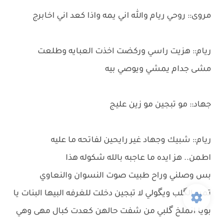
مروى:: روحي ريام والله اني يمه واذا كعد اني اخابرج
ريام:: هزيت راسي وركضت اخذت العبايه وطلعت
مشى جدام يمشي ويوصي بيه
جهاد:: مو تبجين مو زين عليج
ريام:: شبيك وجهاد غير رايحين لفاتحه ما عليه
اطمن.. هز ايده ما عاجبه بالله شكوله هذا
بس وصلني وراح طبيت صوت النسوان والنعاوي
تمرد الگلب ويگولي لا تبجين دخلت للغرفه البيها البنات يا
بويا انملخ گلبي من شفت حالهن كعدت كبال مهى وهي