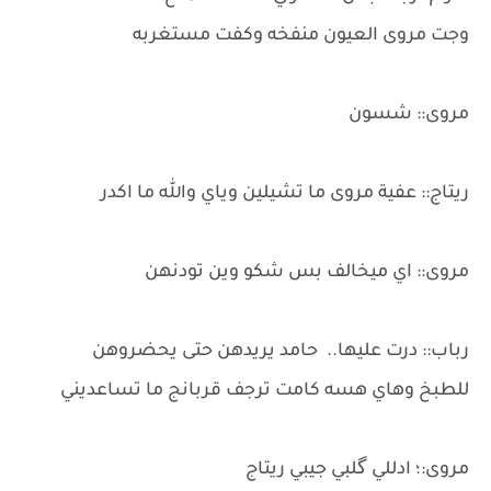
وجت مروى العيون منفخه وكفت مستغربه
مروى:: شسون
ريتاج:: عفية مروى ما تشيلين وياي والله ما اكدر
مروى:: اي ميخالف بس شكو وين تودنهن
رباب:: درت عليها.. حامد يريدهن حتى يحضروهن
للطبخ وهاي هسه كامت ترجف قربانج ما تساعديني
مروى:؛ ادللي گلبي جيبي ريتاج