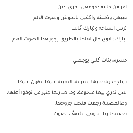
امر من حالنه دموعهن تجري ذبن
عبيهن وظلينه واگفين بالحوش وصوت الزلم
ترس الساحه وتبارك گالت
تبارك:: ابوي كال اهلها بالطريق يجوز هذا الصوت الهم
مسره::بنات گلبي يوجعني
ريتاج:: درنه عليها بسرعة، التمينه عليها نهون عليها ،
بس ندري بيها ملچومة، وما صارلها جثير من توفوا أهلها،
وهالمصيبة رجعت فتحت جروحها.
حضنتها رباب، وهي تشهگ بصوت