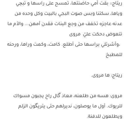
ريتاج:: بقت أمي حاضنتها، تمسح على راسها و تبچي
وياها، سكتنا وبس صوت البجي بالبيت وكل وحده من
عدنه عاجزه تخفف من وجع البنات فقدن أمهن... والأم ما
تتعوض دحكت عليّ مروى
،وأشرتلي براسها حتى أطلع. كامت، وكمت وراها، ورحنه
للمطبخ
ريتاج: ها مروى.
مروى: هسه من طلعنه، معاذ گال راح يجبون مسواك
للريوك. أول ما يوصلون، نديرلهم حتى يتريگون الزلم
ويطلعون للدفنة.