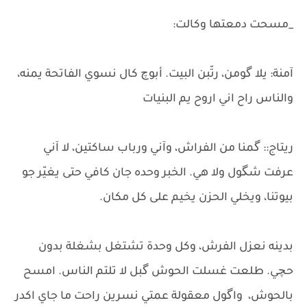
_مسحت دمعتها وكالت:
آمنة: يلا گومن، رتّبن البيت. أبوچ كال نسوي الفاتحة يمنه،
والناس راح اني اروح يم البنيات
ريتاج:: گمنا من الفراش، وآني ورباب ساكتين، لا آني
عرفت شگول ولا هي. الخبر وحده جان كافي حتى يغيّر جو
بيوتنا، ويخلي الحزن يخيم على كل مكان.
بدينه نعزل الفرش، وكل وحدة تشتغل بشغلة بدون
حچي. طلعت غسلت الحوش گبل لا تلتم الناس. امسح
بالحوش، واگول معقولة عمتي نسرين راحت ما جاي اكدر