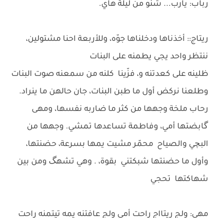
رباب: يارب... شنو من ليلة هاي.
ريتاج:: أخذناها ودخلناها جوّه، وللأربعة احنا مشتولين،
ننتظر واحد يجي يطمنه على البنات
ظلينه على كعدتنه و، فزّينا كلنه من سمعنه صوت البنات
وطلعنا نركض أول ما طبن البنات، جان حالهن ما ينراد.
رحاب ملخة وجهها من كثر ما ضاربه نفسها، ومهى
گابضتها أمي، وفاطمة تساعدها تمشي. وجهها من
البچي والصياح محمّر مشيت يمها بسرعة، حضنتها،
وأول ما حضنتها شبكتني بقوة، . وهي تشهگ ومن بين
شهاكتها تحجي
مهى: ولج ريتااج راحت أمي ولج عافتنه يمه تيتمنه راحت