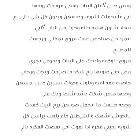
وبس طبن گابلن البنات ومهى فرفحت روحها
اني ما تحملت اشوف وضعهن وبدون كل شي بالي يم
معاذ شلون هسه حاله وخرت من الباب گلبي
انمرد من صياحهن عفت مروى بمكاني ورجعت
للمطبخ.....
مروى:: اوكفه وادحك هلى البنات ودموعي تجري
مهى حتى صوتها راح شكد ما صيحت وبجت ورحاب
حاضنه عمه امنه وتلوب وخوات نسرين كتلن نفسهن
وحدها منهن شكت دشداشتها ودك على
وجهه طلعت ما اتحمل صوتهن يرج البيت كعدت
بالحوش اشهك والشيطان كام يلعب براسي كل
شويه تجيني فكرة اذا تموت امي نفضت الفكره بالي