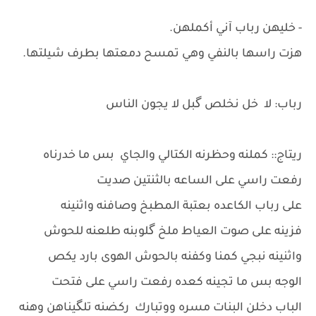
- خليهن رباب آني أكملهن.
هزت راسها بالنفي وهي تمسح دمعتها بطرف شيلتها.
رباب: لا خل نخلص گبل لا يجون الناس
ريتاج:: كملنه وحظرنه الكتالي والجاي بس ما خدرناه
رفعت راسي على الساعه بالثنتين صديت
على رباب الكاعده بعتبة المطبخ وصافنه واثنينه
فزينه على صوت العياط ملخ گلوبنه طلعنه للحوش
واثنينه نبجي كمنا وكفنه بالحوش الهوى بارد يكص
الوجه بس ما تجينه كعده رفعت راسي على فتحت
الباب دخلن البنات مسره ووتبارك ركضنه تلگيناهن وهنه