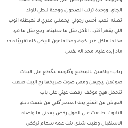
والريوك، كل وحده تركض على شغلة. وحدة تصب
الجاي، ووحدة ترتب الصحون، ووحدة تنطي للولد
تعبنه تعب، أحس رجولي يحملني مدري لا نهبطنه انوب
اللي يقهر أكثر... الأكل مثل ما حطيناه، رجع مثل ما هو.
هذا ما ماكل غير لكمة، وهذا ماعون البيض كله تقريبًا محد
ماد إيده عليه. محد اله نفس
رباب:: واكفين بالمطبخ وگلوبنه تتگطع على البنات
صوتهن بيجيهن ومهى صوت صريخها رج البيت صعب
تتحمل هيج موقف رفعت عيني على باب
الحوش من انفتح يمه انعصر گلبي من شفت دخلو
التابوت طلعت على الهول ركض بعدني ما واصله
الاستقبال وطبت شذى بنت عمه سهام تركض