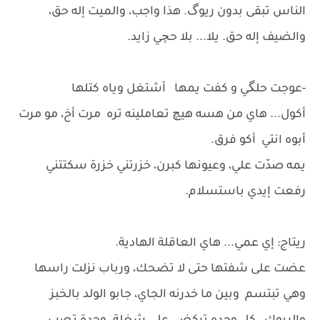
الناس تبقى بدون ريوگ. هذا واجب، والميت إله حق،
والضيف إله حق. يلا... بلا حچي زايد.
-عوجت حلگي و كفت يمها أشتغل وياه كتلها
أكول... هاي من هسه هيچ تعاملينه تره مرت أخ، مو مرت
أبوه انتي أكو فرق.
يمه صدّت علي، وعيونها كبرن، خزرتني خزرة سكتتني
رفعت إيدي باستسلام.
ريتاج: إي عمي... هاي العاقلة الهادية.
عضت على شفتها حتى لا تضحك، ورباب نزلت راسها
وهي تبتسم وبين ما خدرنه الجاي، جابو الولد بالخبز