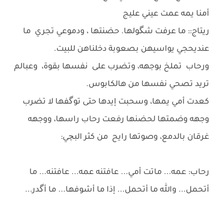
أمنا يمه عمت عيني عليج
ريتاج:: ما عرفت شگولها. حضنتها ، ودموعي تجري ما
عنديحجي يواسيهن بصعوبة دخلناهن للبيت.
ورحاب تملخ بوجهه، وتضرب على نفسها بقوة، وعبالم
تريد تصحي نفسها من هالكابوس.
كعدت أمي يمها، وسحبت إيدها حتى توگفها لا تضرب
وجهه وضمتها لحضنها رفعت رحاب راسها، ووجهه
غرقان بالدمع، وصوتها رايح من كثر البچي:
رحاب: عمه... ماتت أمي... عافتنه عمه... عافتنه... ما
أتحمل... والله ما أتحمل... إذا ما أشوفها... ما أگدر...