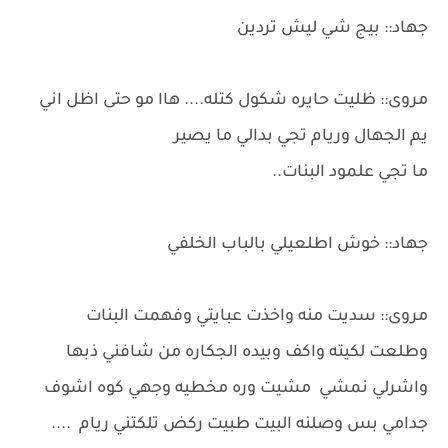
جهاد:: بيج شي ليش تردين
مروى:: ظليت حايره شكول كتله.... هاا مو حتى اظل اني
يم الجهال وريام تجي بدالي ما يصير
ما تجي علمود البنات..
جهاد:: خوش اطلعيلي بالباب الخلفي
مروى:: سديت منه واخذت عبايتي وفهمت البنات
وطلعت لكيته واكف وبيده الجكاره من شافني ذبها
واشرلي نمشي مشيت وره مخطيه وجهي كوه اشوف
جدامي بس وصلنه البيت طبيت ركض تلكتني ريام ....