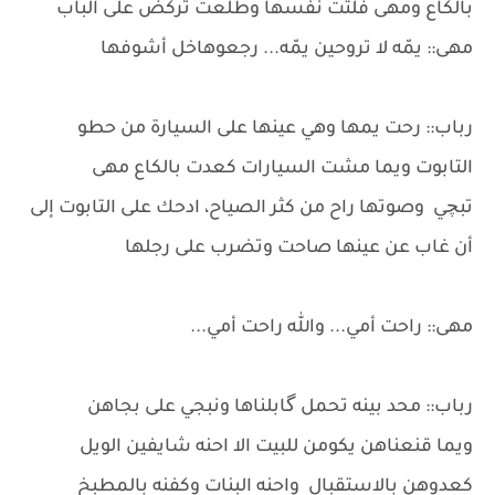
بالكاع ومهى فلتت نفسها وطلعت تركض على الباب
مهى:: يمّه لا تروحين يمّه... رجعوهاخل أشوفها
رباب:: رحت يمها وهي عينها على السيارة من حطو
التابوت ويما مشت السيارات كعدت بالكاع مهى
تبچي وصوتها راح من كثر الصياح، ادحك على التابوت إلى
أن غاب عن عينها صاحت وتضرب على رجلها
مهى:: راحت أمي... والله راحت أمي...
رباب:: محد بينه تحمل گابلناها ونبجي على بجاهن
ويما قنعناهن يكومن للبيت الا احنه شايفين الويل
كعدوهن بالاستقبال واحنه البنات وكفنه بالمطبخ