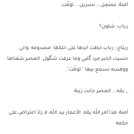
آمنة: عمتچن... نسرين... توفّت.
رباب: شلون؟
ريتاج:: رباب حطت ايدها على حلكها مصدومه واني
حسيت الخبر مرد گلبي وما عرفت شگول. العصر شفناها
ووهسه نسمع بيها "توفّت".
_ يمّه... العصر جانت زينة.
آمنة: هذا أمر الله يمّه. الأعمار بيد الله، لا رادّ اعتراض على
حكمه