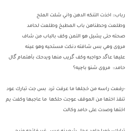
رباب:: اخذت التنكه الدهن واني شلت الملح
وطلعت وحطناهن باب المطبخ وطلعت لحامد
صحته حتى يشيل هو التمن وكف بالباب من شاف
مروى وهي بس شافته دنكت مستحيه وهو عينه
عليها عاگد حواجبه وكف گريب منها ويدحك بأهتمام گال
حامد:: مروى شنو باچيه؟
-رفعت راسه من خجلها ما عرفت ترد بس جت تبارك عود
تنقذ اختها من الموقف عوجت حلكها ما عاجبها وكفت يم
اختها وصدت على حامد وكالت