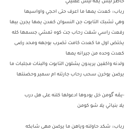
خاطر ليش يمه ليش عفتيني
رباب:: كعدت يمها ما اعرف حتى احجي واواسيها
وهي تشبك التابوت جن النسوان كعدن يمها يجرن بيها
رفعت راسي شفت رحاب جت كوه تمشي جسمها كله
يختض اول ما كعدت كامت تضرب بوجهه ومحد رضى
كعدت وحده من جيرانه يمها
ولدنه واكفين يريدون يشلون التابوت والبنات مجلبات ما
يرضن يوخرن سحب رحاب جارتنه ام سمير وحضنتها
-يمّه گومن خل يودوها ادعولها كلنه على هل درب
يلا بنياتي يلا شو كومن
رباب:: شكد حاولنه وياهن ما يرضن مهى شابكه