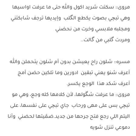
مروى:: سكتت شريد اكول والله حتى ما عرفت اواسيها
وهي تبچي بصوت يكطع الگلب وإيديها ترجف شابكتني
ومجلبه ملابسي وخرت من نحضني
ومردت گلبي من گالت..
مسره:: شلون راح يعيشن بدون أم شلون يتحملن والله
أعرف شنو يعني تبقين ادورين وما تلكين حضن أمج
أعرف شكد هذا الوجع يكسر.
مروى:: ما عرفت شگولها، لأن كلامها كله وجع، وهي مو
تبچي بس على مهى ورحاب جاي تبچي على نفسها، على
اليتم اللي رجع فتح جرحها من جديد.ضمّيتها لحضني وأنا
دموعي تنزل شويه