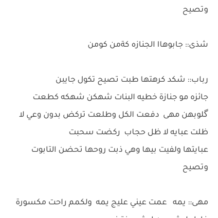
وتصيح
شذى:: جابوهاا الجنازه كةمن كومن
رباب:: شكد كرهتها طبت تصيح تكول جايبن
جائزه مو جنازة خطيه البنات شهكن شهكه كطعت
گلوبهن مهى دفعت الكل وطلعت تركض بدون وعي لا
ظلت عبايه لا ظل حجاب ركضت سحبت
عبايتها ولفيت بيها وهي ذبت روحها تحضن التابوت
وتصيح
مهى:: يمه عمت عيني عليج يمه ولكمم راحت مكسورة