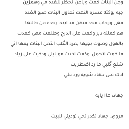
وجن البنات كمت وياهن نحظر للغده مي وهمزين
جيه بوكته مسره التهت تعاون البنات صبو الغده
مهى ورحاب محد منهن مد ايده زحده من خالتها
هم كملنه دير وكعت على الدرج وطلعت مهى كعدت
بالهول وصوت بجيها يمرد الگلب التمن البنات يمها اني
ما كمت اتحمل وكفت اخذت موبايلي ودكيت على زياد
شلع گلبي ما رد اضطريت
ادك على جهاد شويه ورد علي
جهاد: هاا يابه
مروى:: جهاد تكدر تجي توديني للبيت