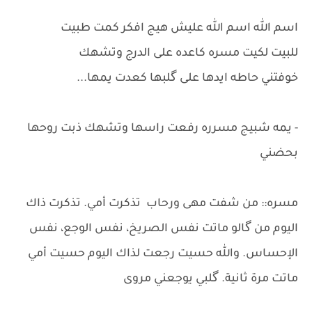
اسم الله اسم الله عليش هيج افكر كمت طبيت
للبيت لكيت مسره كاعده على الدرج وتشهك
خوفتني حاطه ايدها على گلبها كعدت يمها...
- يمه شبيج مسرره رفعت راسها وتشهك ذبت روحها
بحضني
مسره:: من شفت مهى ورحاب تذكرت أمي. تذكرت ذاك
اليوم من گالو ماتت نفس الصريخ، نفس الوجع، نفس
الإحساس. والله حسيت رجعت لذاك اليوم حسيت أمي
ماتت مرة ثانية. گلبي يوجعني مروى