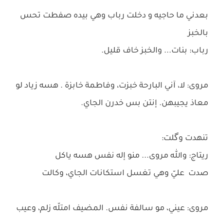
بعدني ما حاجيه و دخلت رباب وهي بيده صفطت تحس
بالخبز
رباب: بنات... والخبز خاف قليل.
مروى: لا، آني البارحة خبزت، وفاطمة خابزة . هسه زياد لو
معاذ يجيبهن. إنتن بس خدرن الجاي.
تنهدت وگلت:
ريتاج: والله مروى... منو إله نفس هسه ياكل
صدت عليّ وهي تغسل استكانات الجاي، وكالت
مروى: عيني، مو سالفة نفس. المضيف امتلّه زلم، وعيب