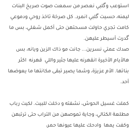
استوعب وگلبي نعصر من سمعت صوت صريخ البنات
ليمنه، حسيت گلبي انمرد. كل صرخة تاخذ روحي ودموعي
كامت تجري حاولت مسحتهن حتى أكمل شغلي، بس ما
گدرت أسيطر عليهن.
صدك عمتي نسرين... جانت مو ذاك الزين ويانه، بس
هالأيام الأخيرة انقهرنه عليها جثير واللي قهرنه اكثر
بناتها. الأم عزيزة، وشما يصير تبقى مكانتها ما يعوضها
أحد.
كملت غسيل الحوش، نشفته و دخلت للبيت. لكيت رباب
مطلعة الكتالي، وجاية تموصهن من التراب حتى ترتبهن
وكفت يمها وادحك عليها عيونها حمر،