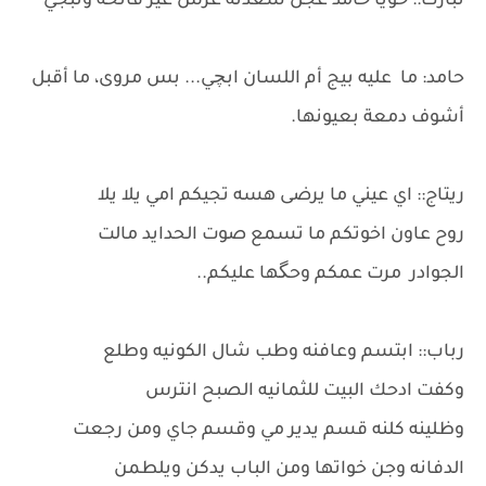
تبارك:: خويا حامد عجل شعدنه عرس غير فاتحه ونبجي
حامد: ما عليه بيج أم اللسان ابچي... بس مروى، ما أقبل
أشوف دمعة بعيونها.
ريتاج:: اي عيني ما يرضى هسه تجيكم امي يلا يلا
روح عاون اخوتكم ما تسمع صوت الحدايد مالت
الجوادر مرت عمكم وحگها عليكم..
رباب:: ابتسم وعافنه وطب شال الكونيه وطلع
وكفت ادحك البيت للثمانيه الصبح انترس
وظلينه كلنه قسم يدير مي وقسم جاي ومن رجعت
الدفانه وجن خواتها ومن الباب يدكن ويلطمن