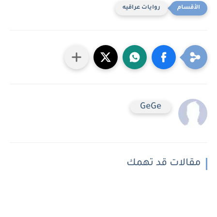
روايات عراقيه
GeGe
مقالات قد تهمك