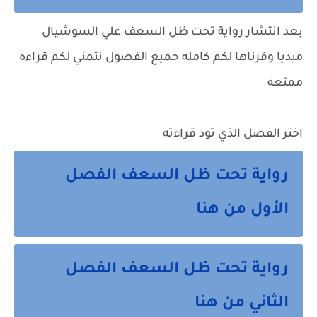
بعد انتشار رواية تحت ظل السعف علي السوشيال
ميديا وفرناها لكم كامله جميع الفصول نتمني لكم قراءه
ممتعه
اختر الفصل الذي تود قراءته
رواية تحت ظل السعف الفصل
الأول من هنا
رواية تحت ظل السعف الفصل
الثاني من هنا