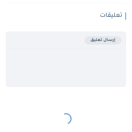
تعليقات
إرسال تعليق