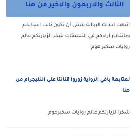
الثالث والاربعون والاخير من هنا
انتهت احداث الرواية نتمني أن تكون نالت اعجابكم
وبانتظار آراءكم في التعليقات شكرا لزيارتكم عالم
روايات سكير هوم
لمتابعة باقي الرواية زوروا قناتنا على التليجرام من
هنا
شكرا لزيارتكم عالم روايات سكيرهوم