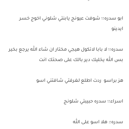
ابو سدره؛؛ شوفت عيونج يابنتي شلوني اخوج خسر
ايدينو
سدره؛؛ لا بابا لاتكول هيجي مختار ان شاء الله يرجع بخير
بس الله يخليك دير بالك على صحتك انت
هز براسو ردت اطلع لغرفتي شافتني اسو
اسراء؛؛ سدره حبيبتي شلونج
سدره؛: هلا اسو على الله