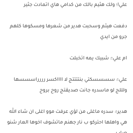
علي!؛ ولك هثيم بالك من كدامي هاي اتمادت جثير
دفعت هيثم وسحبت هدير من شعرها ومسكوها كلهم
جرو من ايدي
ام علي؛: شبيك يمه اتخبلت
علي؛: سسسسكتي بنتتتتج لا ااااكسر رررراسسسها
ولللج لو ماسدره جانت صديقتج روح بروح
هدير؛: سدره ماغلى من لؤي عرفت موو اغلى ان شاء الله
هي واهلها احتركو ب نار جهنم ماتشوف اخوها العار شنو