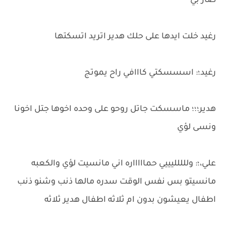
صار بي
رغيد خلت ايدها على حلك هدير اتريد اتسكتها
رغيد؛: اسسسكتي كااافي راح يموتج
هدير؛؛؛ ماسسكت جاتل روحو على وحده اخوها جتل اخونا
ونسى لؤي
علي،؛: وللللليييي حماااااره اني مانسيت لؤي والكعبه
مانسيتو بس نفس الوقت سدره مالها ذنب وشنو ذنب
اطفال يعيشون بدون ام ثلاثه اطفال هدير ثلاثه