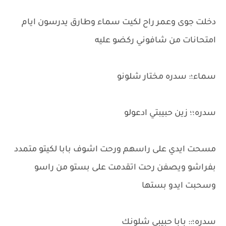
دخلت جوى وعمر راح لكيت سماء وطارق يدرسون ايام
امتحانات من شافوني ركضو عليه
سماء؛: سدره مختار شلونو
سدره؛؛ زين حبيبتي ادعولو
مسحت ايدي على راسهم ورحت اشوف بابا لكيتو متمدد
بفراشو ويصفن رحت اتقدمت على بستو من راسو
وسحبت ايدو بستها
سدره؛:: بابا حبيبي شلونك