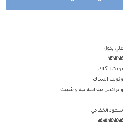
علي يكول
🕊🕊🕊
نـويت الگـاك
ونـويت انسـاك
و تراكمن نيـه اعله نيـه و شـَيبت
سعود الخفاجي
🕊🕊🕊🕊🕊