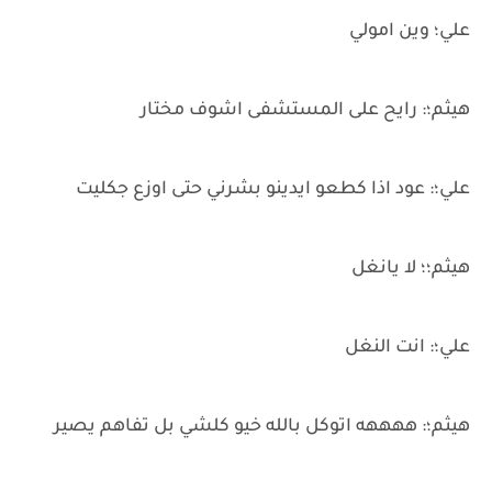
علي؛ وين امولي
هيثم؛: رايح على المستشفى اشوف مختار
علي؛: عود اذا كطعو ايدينو بشرني حتى اوزع جكليت
هيثم؛؛ لا يانغل
علي؛: انت النغل
هيثم؛: ههههه اتوكل بالله خيو كلشي بل تفاهم يصير