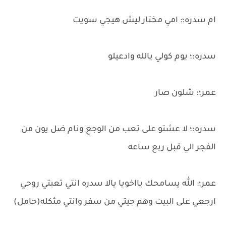
ام سدره؛: امي مختار ليش هيجي سويت
سدره؛؛ يوم كولي يالله وادعيلو
عمر؛؛ شلون صار
سدره؛؛ لا عشتو على تعب من الوجع ونام ضل يون من
الفجر الي قبل ربع ساعه
عمر؛: الله يسامحك يااخويا يالا سدره انتي تعبتي روحي
ارجعي على البيت وهم جيتي من سفر وانتي مثكله(حامل)