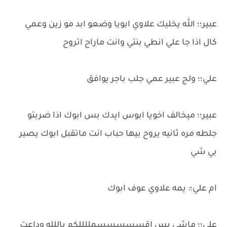
عبير؛؛ الله يخليك علاوي ابويا وضعو ابد مو زين وعمي
كال اذا جا علي انطي بنتي وانت ماراح اتروح
علي؛؛ ولج عبير عمي جلب باجر يوافق
عبير؛؛ ميخالف اخويا ابوس ايدك بس ابوك اذا ضربتو
جلطه مره ثانيه يروح بيها حباب انت ماتقبل ابوك يصير
بي شي
ام علي؛: يمه علاوي عوف ابوك
علي؛؛ ماشي بس اقسسسسسمللللكم باللله وداعت