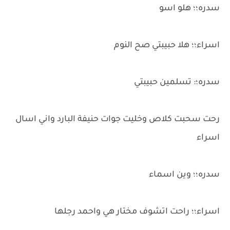
سدره؛؛ هلو اسو
اسراء؛؛ هلا حبيبتي صح النوم
سدره؛: تسلمين حبيبتي
رحت سحبت كلاص وخليت جوات حنيفة البارد واني اسال
اسراء
سدره؛؛ وين اسماء
اسراء؛؛ راحت اتشوف مختار هي واحمد رجلها