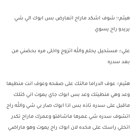
هيثم؛؛ شوف اشكد ماراح اتعارض بس ابوك الي شي
يريدو راح يسوي
علي؛: مستحيل يحلم والله اتزوج واخلى مره بحضني من
بعد سدره
هثيم؛: عوف الدراما مالتك على صفحه وعوف انت منطيها
وعد وهي منطيتك وعد بس ابوك جاي يموت اني كتلك
ماقبل على سدره تاذه بس اذا ابوك صار بي شي والله راح
اتشوف سدره شي عمرها ماشافتو وعمرك ماراح تكدر
اتخلي راسك على مخده لان ابوك راح يموت وهو ماراضي