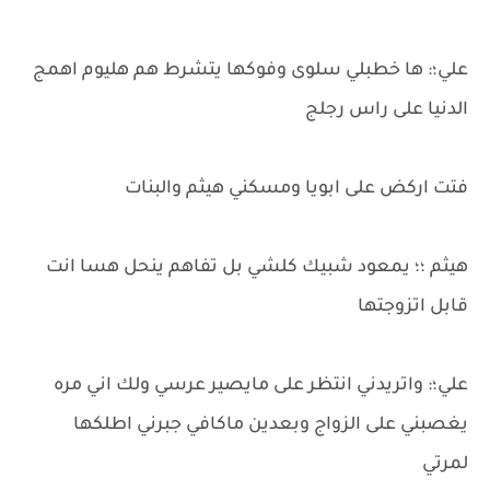
علي؛: ها خطبلي سلوى وفوكها يتشرط هم هليوم اهمج
الدنيا على راس رجلج
فتت اركض على ابويا ومسكني هيثم والبنات
هيثم ؛؛ يمعود شبيك كلشي بل تفاهم ينحل هسا انت
قابل اتزوجتها
علي؛: واتريدني انتظر على مايصير عرسي ولك اني مره
يغصبني على الزواج وبعدين ماكافي جبرني اطلكها
لمرتي