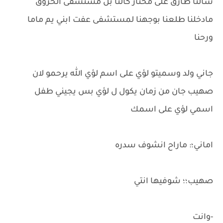
سالنا طارق على مختار كالنا بل مستشفى الحروق
مادخلنا طلعنا بوجهنا لمستشفى عفت ابني يم ماما
ورحنا
جاني ولد وسميتو لؤي على اسم لؤي الله يرحمو لان
صهيب جان من زمان يكول ل لؤي بس يجيني طفل
اسمي لؤي على اسمك
اماني؛: ماراح انشوف سدره
صهيب؛؛ شوفيها انتي
-وانت