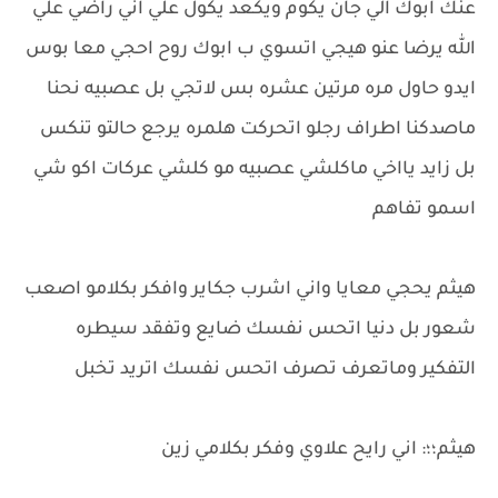
عنك ابوك الي جان يكوم ويكعد يكول علي اني راضي علي
الله يرضا عنو هيجي اتسوي ب ابوك روح احجي معا بوس
ايدو حاول مره مرتين عشره بس لاتجي بل عصبيه نحنا
ماصدكنا اطراف رجلو اتحركت هلمره يرجع حالتو تنكس
بل زايد يااخي ماكلشي عصبيه مو كلشي عركات اكو شي
اسمو تفاهم
هيثم يحجي معايا واني اشرب جكاير وافكر بكلامو اصعب
شعور بل دنيا اتحس نفسك ضايع وتفقد سيطره
التفكير وماتعرف تصرف اتحس نفسك اتريد تخبل
هيثم؛؛: اني رايح علاوي وفكر بكلامي زين