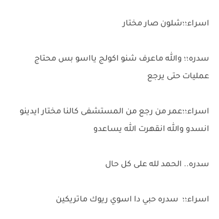
اسراء؛؛شلون صار مختار
سدره؛؛ والله ماعرف شنو اكولج يااسو بس محتاج
عمليات حتى يرجع
اسراء؛؛عمر من رجع من المستشفى كالنا مختار ايدينو
انسدو والله انقهرت الله يساعدو
سدره.. الحمد لله على كل حال
اسراء؛؛ سدره حبي دا اسوي ريوك ماتريكين