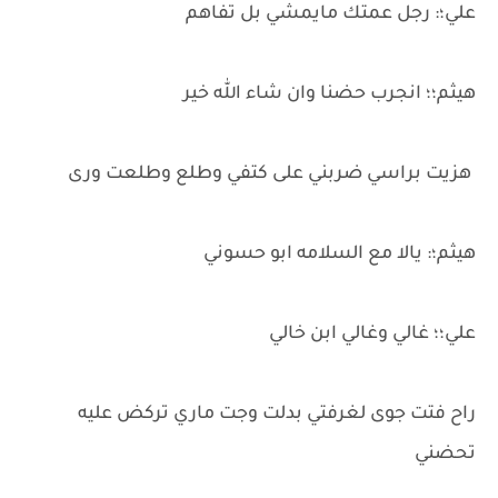
علي؛: رجل عمتك مايمشي بل تفاهم
هيثم؛؛ انجرب حضنا وان شاء الله خير
هزيت براسي ضربني على كتفي وطلع وطلعت ورى
هيثم؛: يالا مع السلامه ابو حسوني
علي؛؛ غالي وغالي ابن خالي
راح فتت جوى لغرفتي بدلت وجت ماري تركض عليه
تحضني