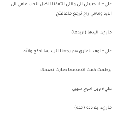
علي؛؛: لا حبيبتي اني وانتي انتفقنا انضل انحب مامي الى
الابد ومامي راح ترجع ماعافتج
ماري؛؛ اليدها (اريدها)
علي؛؛ اوف ياماري هم رجعنا اتريديها اخذج والله
برطمت كمت اتدغدغها صارت تضحك
علي؛؛ وين اخوج حبيبي
ماري؛؛ يم دده (جده)