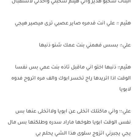
البنات سحبو هدير واني هيثم سحبني واخذني لاستقبال
هثيم ؛: علي انت فدمره صاير عصبي ترى ميصير هيجي
علي؛: بسس فهمني بنت عمك شنو ذنبها
هثيم؛: ذنبها اختو اني ماقبل تاذه بنت عمي بس نفسا
الوقت اذا اتريدها راح تخسر ابوك والف مره اتروح فدوه
لابويا
علي؛؛ واني ماكتلك اتخلى عن ابويا ولااتخلى عنها بس
نفس الوقت ابويا طوخها ماراد سدره وطلكتها بس مال
يجي يجبرني اتزوج سلوى هذا الشي يحلم بي