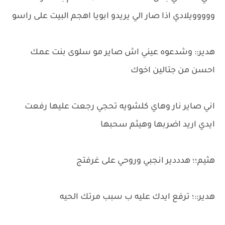
ووووويلادي اذا صار الي يريدو ابويا اهجم البيت على راسو
هدير:: وشدعوه عيني اش صاير مو سلوى بنت عمك
احسن من جتالين اخوك
اني صاير نار وهاي كلشويه تحجي رجعت عليها رفعت
ايدي اريد اضربها وهيثم سحبها
هثيم؛؛ هدددير انجبي وروحي على غرفتج
هدير::؛ ترفع ايدك عليه ب سبب مرتك الحيه