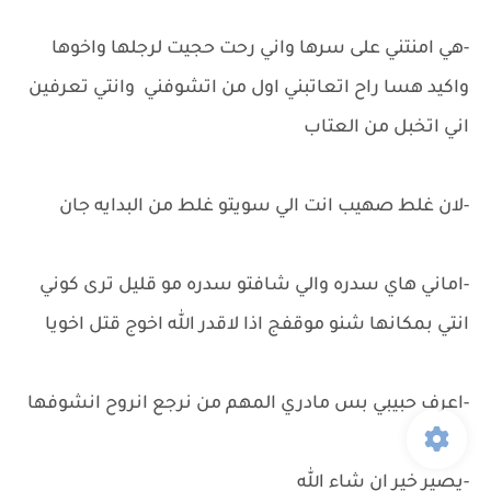
-هي امنتني على سرها واني رحت حجيت لرجلها واخوها
واكيد هسا راح اتعاتبني اول من اتشوفني وانتي تعرفين
اني اتخبل من العتاب
-لان غلط صهيب انت الي سويتو غلط من البدايه جان
-اماني هاي سدره والي شافتو سدره مو قليل ترى كوني
انتي بمكانها شنو موقفج اذا لاقدر الله اخوج قتل اخويا
-اعرف حبيبي بس مادري المهم من نرجع انروح انشوفها
-يصير خير ان شاء الله