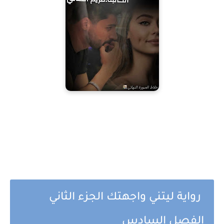
رواية ليتني واجهتك الجزء الثاني
الفصل السادس