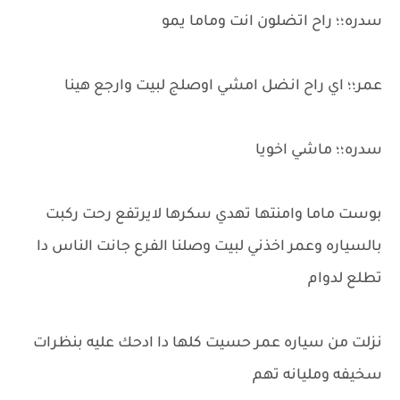
سدره؛؛ راح اتضلون انت وماما يمو
عمر؛؛ اي راح انضل امشي اوصلج لبيت وارجع هينا
سدره؛؛ ماشي اخويا
بوست ماما وامنتها تهدي سكرها لايرتفع رحت ركبت
بالسياره وعمر اخذني لبيت وصلنا الفرع جانت الناس دا
تطلع لدوام
نزلت من سياره عمر حسيت كلها دا ادحك عليه بنظرات
سخيفه ومليانه تهم