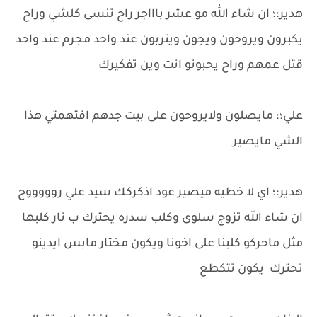
هدير؛؛ ان شاء الله مو عشر باااجر راح تنسى كلشي وراح
يكبرون ويروحون ويجون ويتربون عند واحد مجرم عند واحد
قتل عمهم وراح يحبونو انت وين تفكيرك
علي؛؛ مايصلون ولايروحون على بيت جدهم افتهمتي هذا
الشي مايصير
هدير؛؛ اي لا خطيه ميصير عود اذكركك سيد علي روووووح
ان شاء الله تزوج سلوى وكلب سدره يحترك ب نار كلبها
مثل ماحركو كلبنا على اخونا ويكون مختار مابس ايدينو
تحترك يكون تتكطع