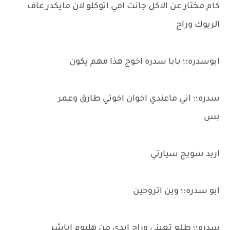
كام مختار عن الاكل جانت امي اتوكلو لان مايكدر عاف
الريوك وراح
ابوسدره؛؛ بابا سدره اخوج هذا مهم يكون
سدره؛؛ اني ماعندي اخوان اخوتي طارق وعمر
بس
اريد سويج سيارتي
ابو سدره؛؛ وين اتروحين
سدره؛؛ طلع تعيني وراح ابدي من هليوم اباشر