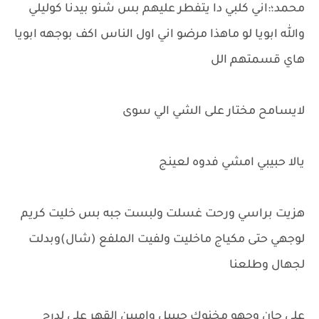
محمد؛:اني كلبي دا يتفطر عليهم بس شنو بيدنا كوليلي
والله ابويا لو ماهذا مرضو اني اول الناس اكف بوجهه ابويا
هاي قسمتهم الل
لايسامح مختار على الشي الي سوى
يالا حبيبي امشي فدوه لعينج
هزيت براسي ورحت غسلت ولبست جبه بس خليت كريم
لوجهي حتى مكياج ماخليت ولفيت الملفع (شال)وبدلت
لجهال وطلعنا
علي جان وجهو مخنوك حيييل وامبين القهر على لدرج