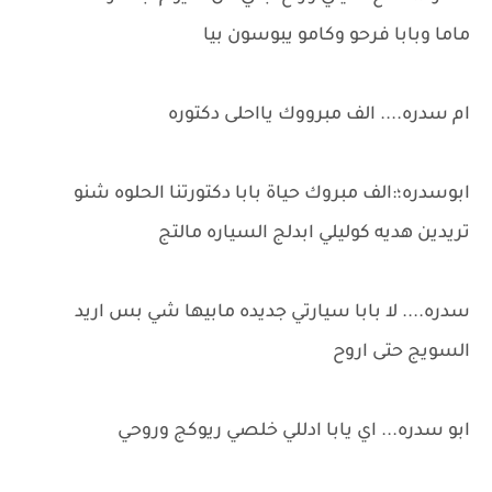
ماما وبابا فرحو وكامو يبوسون بيا
ام سدره.... الف مبرووك يااحلى دكتوره
ابوسدره؛:الف مبروك حياة بابا دكتورتنا الحلوه شنو
تريدين هديه كوليلي ابدلج السياره مالتج
سدره.... لا بابا سيارتي جديده مابيها شي بس اريد
السويج حتى اروح
ابو سدره... اي يابا ادللي خلصي ريوكج وروحي