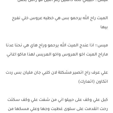
ميس؛؛ حبيبتي نحنا دافنين زلم اثنين مو راس بصل
الميت راح الله يرحمو بس هي خطيه عروس خلي نفرح
بيها
ميس؛؛ اذا عندج الميت الله يرحمو وراح هاي هي نحنا عدنا
ماراح الميت اخو العروس واخو العريس لهذا ماكو اغاني
علي عرف راح اتصير مشكلة لان كلبي جان مليان بس ردت
اتكاون (اتعارك)
كبل علي وكف على حييلو اني من شفت علي وكف سكتت
رحت اتقدمت على سلوى غطيت وجها وعلي مسكها من