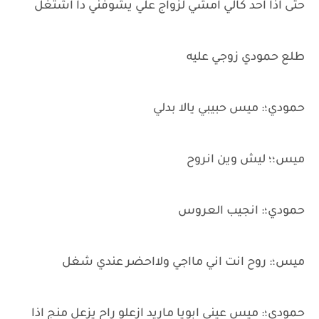
حتى اذا احد كالي امشي لزواج علي يشوفني دا اشتغل
طلع حمودي زوجي عليه
حمودي؛: ميس حبيبي يالا بدلي
ميس؛؛ ليش وين انروح
حمودي؛: انجيب العروس
ميس؛: روح انت اني مااجي ولااحضر عندي شغل
حمودي؛: ميس عيني ابويا ماريد ازعلو راح يزعل منج اذا