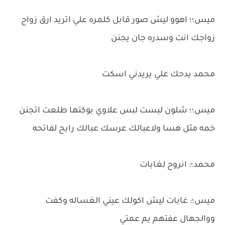
ميس؛؛ اهوو ليش صور قابل كلمره علي اتريد ارق زواج
زواجك انت وسدره جان يجنن
محمد يدحك علي يريدني اسكت
ميس؛؛ شلون لبست لبس علاوي بوكتها طلعت اتجنن
خمه مثل هسا ولاعبالك عرسك عبالك رايح لفاتحه
محمد؛: انروح لغابات
ميس؛: غابات ليش اكولك عيني الغساله وكفت
ووالجهال عفتهم يم عمتي