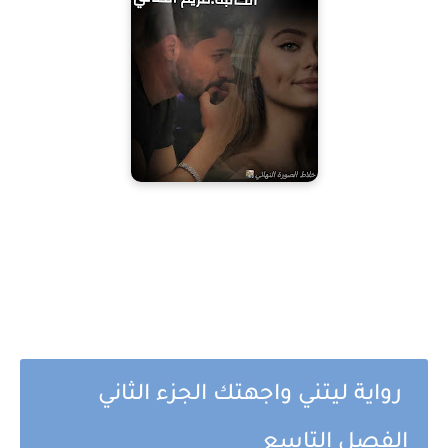
رواية ليتني واجهتك الجزء الثاني
الفصل التاسع