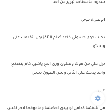
سدره؛ مامحتاجه تبرير من احد
ام علي؛؛ فوتي
دخلت جوى حسوني كاعد كدام التلفزيون اتقدمت على
وبستو
نزل علي من فوك وسلوى ورى اخخ ياكلبي كام يتكطع
واحد يدحك على الثاني وبس العيون تحجي
علي
من شفتها كدامي لو بيدي احضنها وماعوفها لاخر نفس