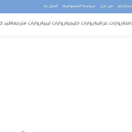
استخدام
من نحن
سياسة الخصوصيه
أتصل بنا
املة
روايات عراقية
روايات خليجية
روايات ليبية
روايات مترجمة
قيد كت