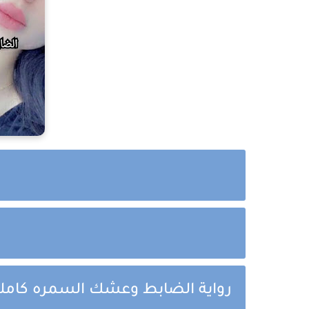
رواية الضابط وعشك السمره كاملة