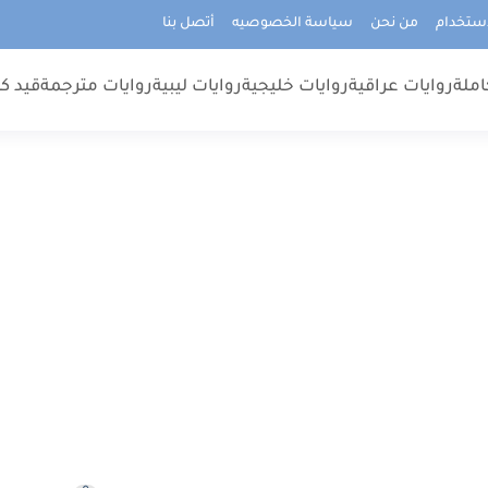
استخدام
من نحن
سياسة الخصوصيه
أتصل بنا
املة
روايات عراقية
روايات خليجية
روايات ليبية
روايات مترجمة
قيد كت