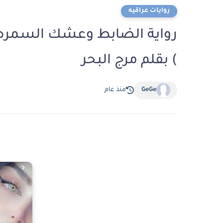
روايات عراقيه
رواية الضابط وعشك السمره (
) بقلم مرج البحر
GeGe
منذ عام