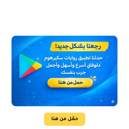
حمّل من هنا