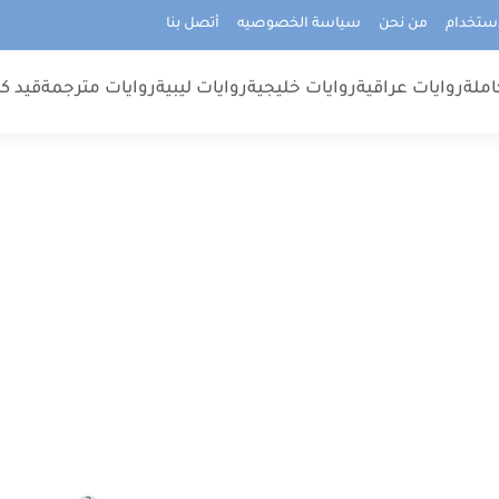
استخدام
من نحن
سياسة الخصوصيه
أتصل بنا
املة
روايات عراقية
روايات خليجية
روايات ليبية
روايات مترجمة
قيد كت