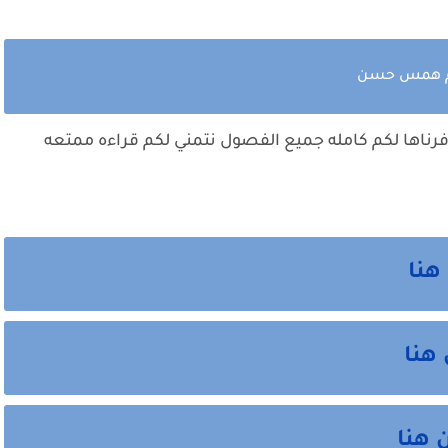
بقلم همس حسن
وفرناها لكم كامله جميع الفصول نتمني لكم قراءه ممتعه