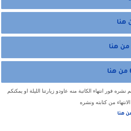
شره فور انتهاء الكاتبة منه عاودو زيارتنا الليلة او يمكنكم
لانتهاء من كتابته ونشره
من هنا