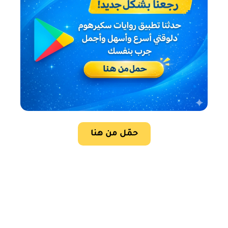
حمّل من هنا