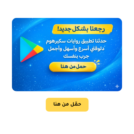
حمّل من هنا