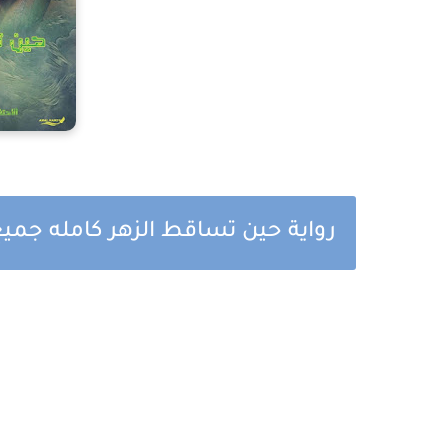
رواية حين تساقط الزهر كامله جمي