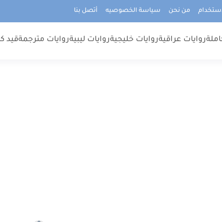
استخدام
من نحن
سياسة الخصوصيه
أتصل بنا
املة
روايات عراقية
روايات خليجية
روايات ليبية
روايات مترجمة
قيد كت