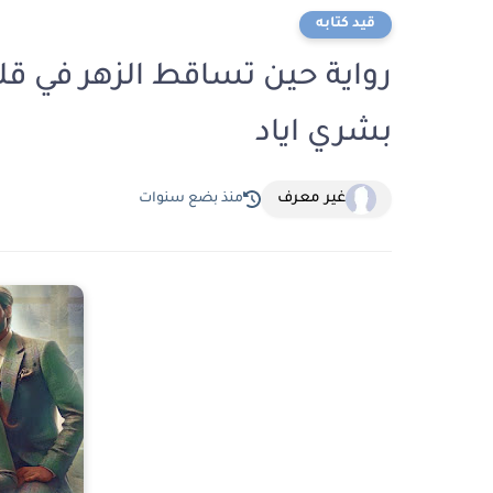
قيد كتابه
رواية حين تساقط الزهر في قلب
بشري اياد
غير معرف
منذ بضع سنوات