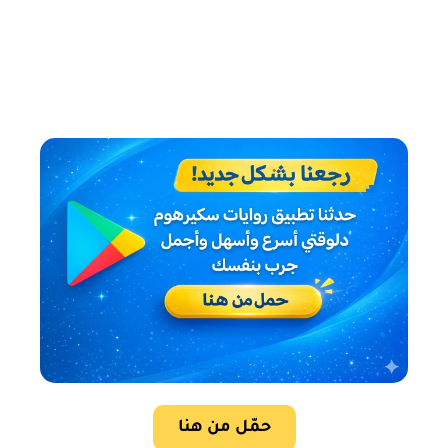
حمّل من هنا