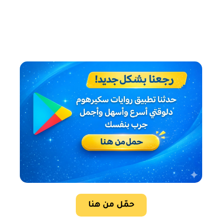
حمّل من هنا