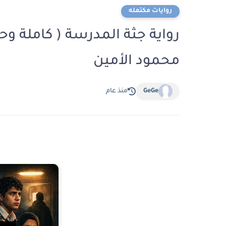
روايات مكتمله
رواية جثة المدرسة ( كاملة وح
محمود الأمين
GeGe
منذ عام