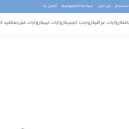
استخدام
من نحن
سياسة الخصوصيه
أتصل بنا
املة
روايات عراقية
روايات خليجية
روايات ليبية
روايات مترجمة
قيد كت