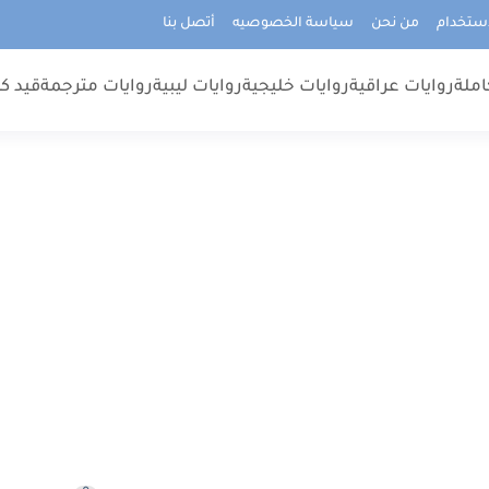
استخدام
من نحن
سياسة الخصوصيه
أتصل بنا
املة
روايات عراقية
روايات خليجية
روايات ليبية
روايات مترجمة
قيد كت