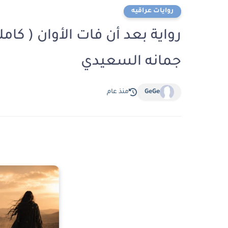
روايات عراقيه
رواية بعد أن فات الأوان ( كام
جمانه السعيدي
GeGe
منذ عام