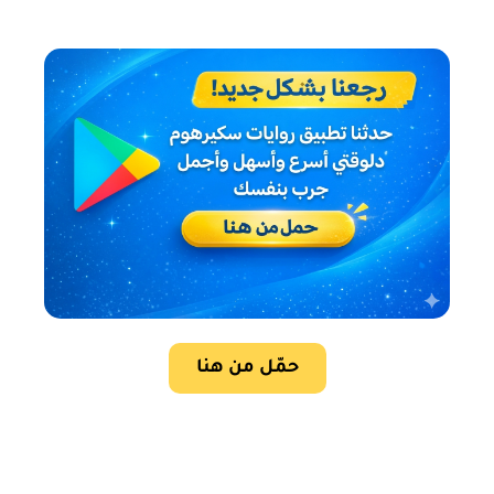
حمّل من هنا